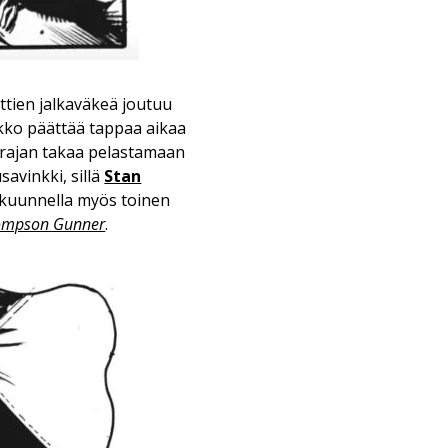
ttien jalkaväkeä joutuu
ukko päättää tappaa aikaa
u rajan takaa pelastamaan
avinkki, sillä
Stan
 kuunnella myös toinen
hompson Gunner
.