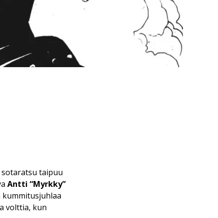
 sotaratsu taipuu
va
Antti “Myrkky”
n kummitusjuhlaa
 volttia, kun