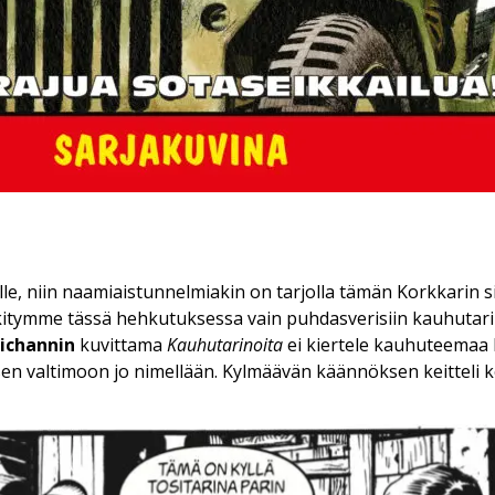
le, niin naamiaistunnelmiakin on tarjolla tämän Korkkarin si
kitymme tässä hehkutuksessa vain puhdasverisiin kauhutari
aichannin
kuvittama
Kauhutarinoita
ei kiertele kauhuteemaa
en valtimoon jo nimellään. Kylmäävän käännöksen keitteli