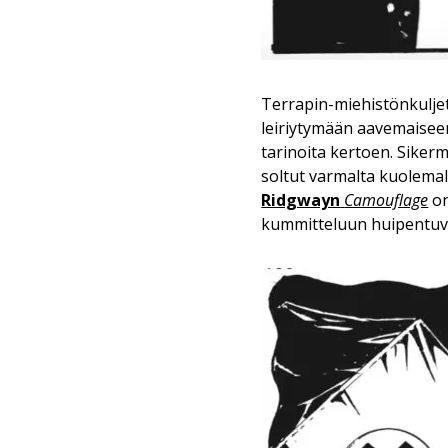
Terrapin-miehistönkuljet
leiriytymään aavemaiseen
tarinoita kertoen. Siker
soltut varmalta kuolema
Ridgwayn
Camouflage
on
kummitteluun huipentuva 