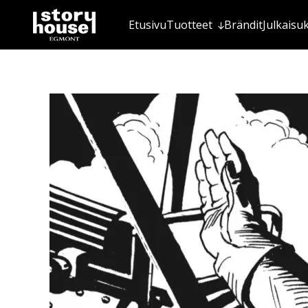
Etusivu
Tuotteet
Brändit
Julkaisu