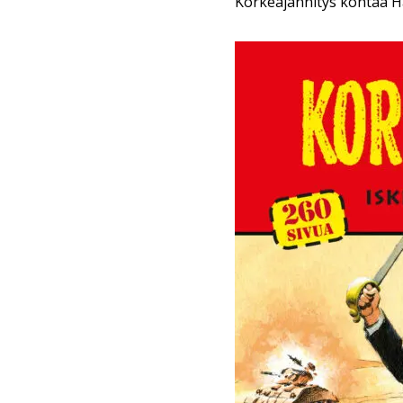
Korkeajännitys kohtaa H