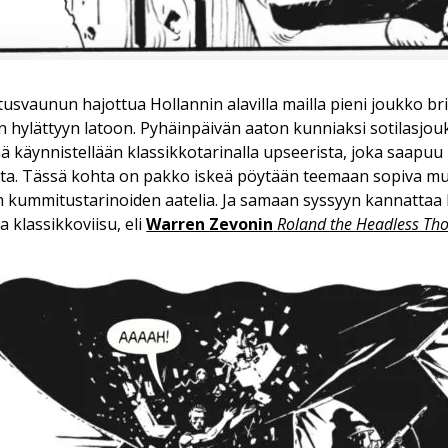
usvaunun hajottua Hollannin alavilla mailla pieni joukko bri
 hylättyyn latoon. Pyhäinpäivän aaton kunniaksi sotilasjo
mä käynnistellään klassikkotarinalla upseerista, joka saapu
lta. Tässä kohta on pakko iskeä pöytään teemaan sopiva mus
 kummitustarinoiden aatelia. Ja samaan syssyyn kannattaa
klassikkoviisu, eli
Warren Zevonin
Roland the Headless T