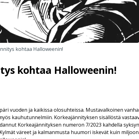
nnitys kohtaa Halloweenin!
tys kohtaa Halloweenin!
päri vuoden ja kaikissa olosuhteissa. Mustavalkoinen vanha
myös kauhutunnelmiin. Korkeajännityksen sisällöstä vastaa
ladannut Korkeajännityksen numeron 7/2023 kahdella syksy
. Kylmät väreet ja kalmanmusta huumori iskevät kuin miljoona