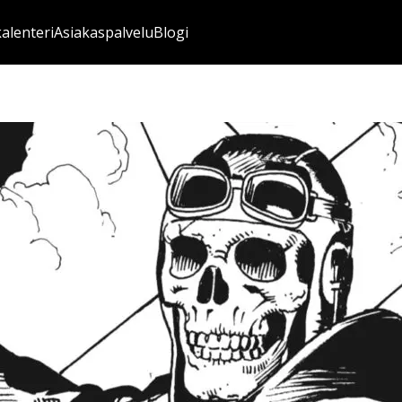
kalenteri
Asiakaspalvelu
Blogi