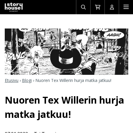
Avaa/sulje
Siirry
Avaa/sulj
Ava
haku
ostoskoriin
käyttäjän
mob
Etusivu
›
Blogi
›
Nuoren Tex Willerin hurja matka jatkuu!
Nuoren Tex Willerin hurja
matka jatkuu!