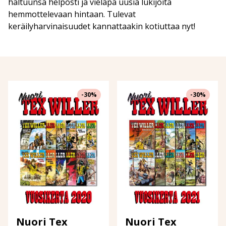
haltuunsa helposti ja vieläpä uusia lukijoita
hemmottelevaan hintaan. Tulevat
keräilyharvinaisuudet kannattaakin kotiuttaa nyt!
-30%
-30%
Nuori Tex
Nuori Tex