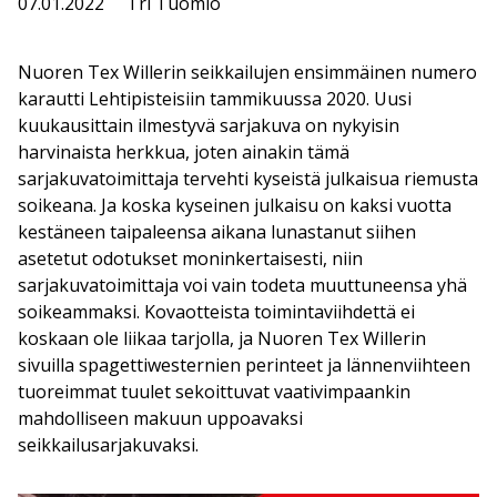
07.01.2022
Tri Tuomio
Nuoren Tex Willerin seikkailujen ensimmäinen numero
karautti Lehtipisteisiin tammikuussa 2020. Uusi
kuukausittain ilmestyvä sarjakuva on nykyisin
harvinaista herkkua, joten ainakin tämä
sarjakuvatoimittaja tervehti kyseistä julkaisua riemusta
soikeana. Ja koska kyseinen julkaisu on kaksi vuotta
kestäneen taipaleensa aikana lunastanut siihen
asetetut odotukset moninkertaisesti, niin
sarjakuvatoimittaja voi vain todeta muuttuneensa yhä
soikeammaksi. Kovaotteista toimintaviihdettä ei
koskaan ole liikaa tarjolla, ja Nuoren Tex Willerin
sivuilla spagettiwesternien perinteet ja lännenviihteen
tuoreimmat tuulet sekoittuvat vaativimpaankin
mahdolliseen makuun uppoavaksi
seikkailusarjakuvaksi.