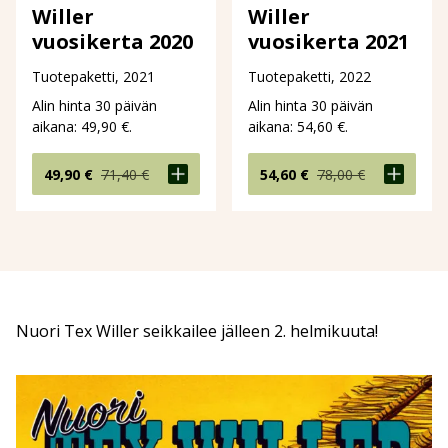
Willer
Willer
vuosikerta 2020
vuosikerta 2021
Tuotepaketti, 2021
Tuotepaketti, 2022
Alin hinta 30 päivän
Alin hinta 30 päivän
aikana:
49,90
€
.
aikana:
54,60
€
.
Alkuperäinen
Nykyinen
Alkuperäinen
Nykyinen
49,90
€
71,40
€
54,60
€
78,00
€
hinta
hinta
hinta
hinta
oli:
on:
oli:
on:
71,40 €.
49,90 €.
78,00 €.
54,60 €.
Nuori Tex Willer seikkailee jälleen 2. helmikuuta!