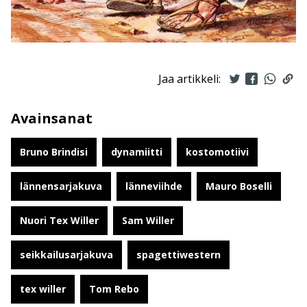
Jaa artikkeli:
Avainsanat
Bruno Brindisi
dynamiitti
kostomotiivi
lännensarjakuva
länneviihde
Mauro Boselli
Nuori Tex Willer
Sam Willer
seikkailusarjakuva
spagettiwestern
tex willer
Tom Rebo