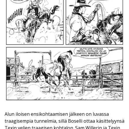
Alun iloisen ensikohtaamisen jälkeen on luvassa
traagisempia tunnelmia, sillä Boselli ottaa käsittelyynsä
Texin veljen traagisen kohtalon. Sam Willerin ja Texin