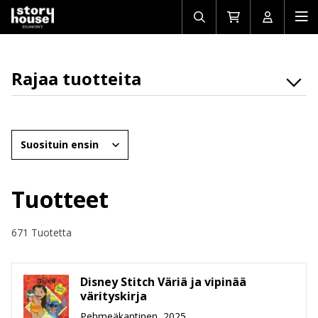
Avaa/sulje
Siirry
Avaa/sulj
Ava
haku
ostoskoriin
käyttäjän
mob
Rajaa tuotteita
Osasto
Brändit
Järjestä
Ikäryhmät
Tuotemuoto
Tuotteet
Hinta
671 Tuotetta
Disney Stitch Väriä ja vipinää
värityskirja
Pehmeäkantinen, 2025