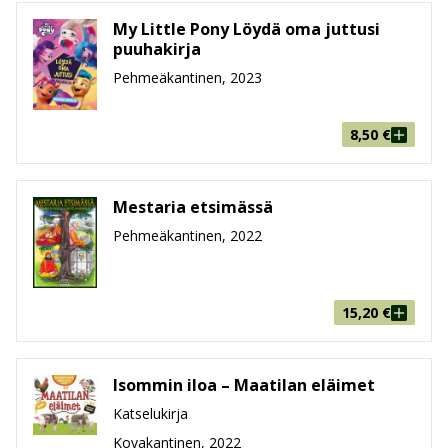
My Little Pony Löydä oma juttusi
puuhakirja
Pehmeäkantinen, 2023
8,50
€
Mestaria etsimässä
Pehmeäkantinen, 2022
15,20
€
Isommin iloa – Maatilan eläimet
Katselukirja
Kovakantinen, 2022