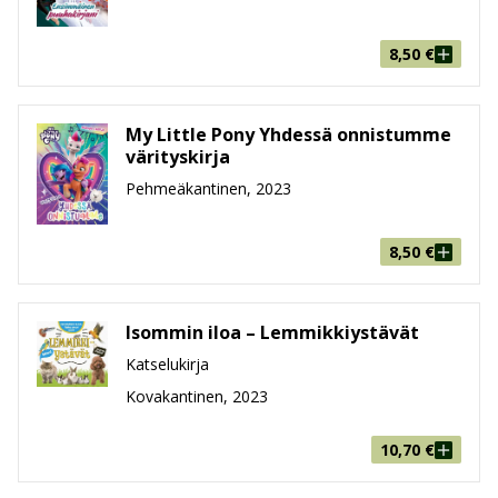
8,50
€
My Little Pony Yhdessä onnistumme
värityskirja
Pehmeäkantinen, 2023
8,50
€
Isommin iloa – Lemmikkiystävät
Katselukirja
Kovakantinen, 2023
10,70
€