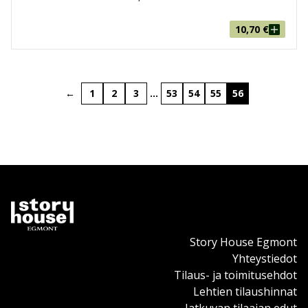
10,70
€
←
1
2
3
…
53
54
55
56
Story House Egmont
Yhteystiedot
Tilaus- ja toimitusehdot
Lehtien tilaushinnat