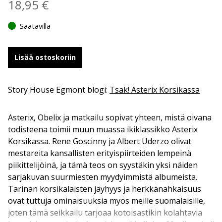
18,95
€
Saatavilla
Lisää ostoskoriin
Story House Egmont blogi:
Tsak! Asterix Korsikassa
Asterix, Obelix ja matkailu sopivat yhteen, mistä oivana
todisteena toimii muun muassa ikiklassikko Asterix
Korsikassa. Rene Goscinny ja Albert Uderzo olivat
mestareita kansallisten erityispiirteiden lempeinä
piikittelijöinä, ja tämä teos on syystäkin yksi näiden
sarjakuvan suurmiesten myydyimmistä albumeista.
Tarinan korsikalaisten jäyhyys ja herkkänahkaisuus
ovat tuttuja ominaisuuksia myös meille suomalaisille,
joten tämä seikkailu tarjoaa kotoisastikin kolahtavia