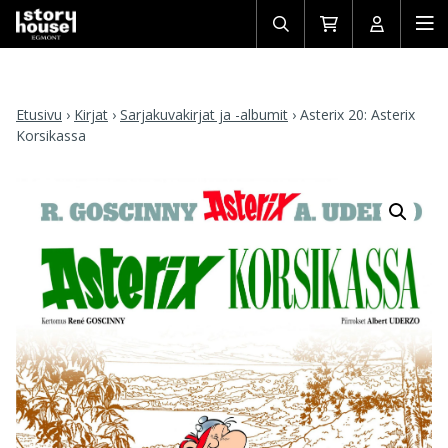
Avaa/sulje
Siirry
Avaa/sulj
Ava
haku
ostoskoriin
käyttäjän
mob
Etusivu
›
Kirjat
›
Sarjakuvakirjat ja -albumit
›
Asterix 20: Asterix
Korsikassa