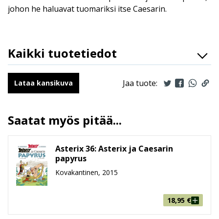
johon he haluavat tuomariksi itse Caesarin.
Kaikki tuotetiedot
Lue lisää
ISBN
9789523342682
Kirjoittajat
René Gosginny
Jaa tuote:
Lataa kansikuva
Kuvittajat
Albert Uderzo
Kääntäjät
Jorma Kapari
Saatat myös pitää...
Ilmestymispäivä
16.3.2020
ALV
13.5 %
Asterix 36: Asterix ja Caesarin
Sivumäärä
48
papyrus
Koko
226 mm * 291 mm * 9 mm
Kovakantinen, 2015
leveys x korkeus x paksuus
Paino
402g
Ikäryhmä
9-99
18,95
€