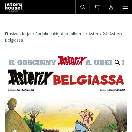
Avaa/sulje
Siirry
Avaa/sulj
Ava
haku
ostoskoriin
käyttäjän
mob
Etusivu
›
Kirjat
›
Sarjakuvakirjat ja -albumit
›
Asterix 24: Asterix
Belgiassa