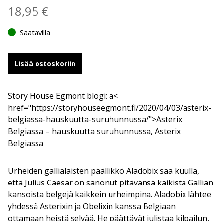
18,95
€
Saatavilla
Lisää ostoskoriin
Story House Egmont blogi: a<
href="https://storyhouseegmont.fi/2020/04/03/asterix-
belgiassa-hauskuutta-suruhunnussa/">Asterix
Belgiassa – hauskuutta suruhunnussa,
Asterix
Belgiassa
Urheiden gallialaisten päällikkö Aladobix saa kuulla,
että Julius Caesar on sanonut pitävänsä kaikista Gallian
kansoista belgejä kaikkein urheimpina. Aladobix lähtee
yhdessä Asterixin ja Obelixin kanssa Belgiaan
ottamaan heistä selvää. He päättävät julistaa kilpailun,