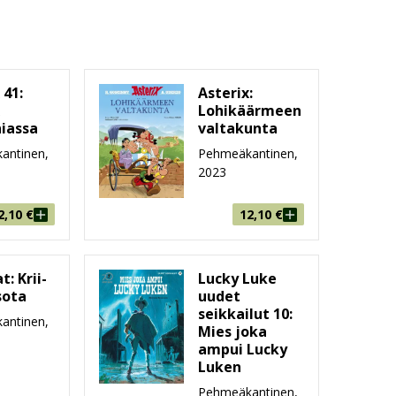
 41:
Asterix:
x
Lohikäärmeen
niassa
valtakunta
antinen,
Pehmeäkantinen,
2023
2,10
€
12,10
€
t: Krii-
Lucky Luke
sota
uudet
seikkailut 10:
antinen,
Mies joka
ampui Lucky
Luken
Pehmeäkantinen,