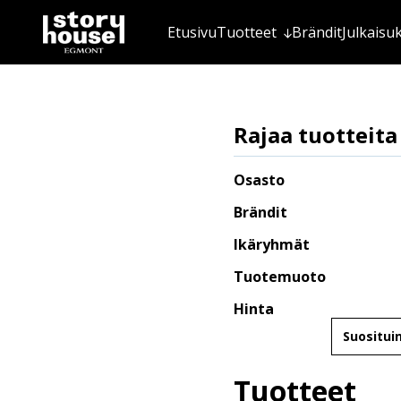
Etusivu
Tuotteet
Brändit
Julkaisu
Rajaa tuotteita
Osasto
Brändit
Ikäryhmät
Tuotemuoto
Hinta
Järjestä
Tuotteet