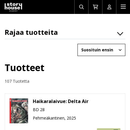
Avaa/sulje
Siirry
Avaa/sulj
Ava
haku
ostoskoriin
käyttäjän
mob
Rajaa tuotteita
Osasto
Järjestä
Brändit
Ikäryhmät
Tuotteet
Tuotemuoto
107 Tuotetta
Hinta
Haikaralaivue: Delta Air
BD 28
Pehmeäkantinen, 2025