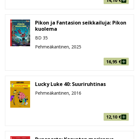
14,10
€
Pikon ja Fantasion seikkailuja: Pikon
kuolema
BD 35
Pehmeäkantinen, 2025
16,95
€
Lucky Luke 40: Suuriruhtinas
Pehmeäkantinen, 2016
12,10
€