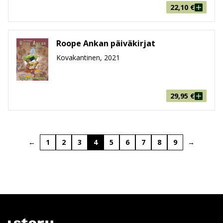
22,10
€
Roope Ankan päiväkirjat
Kovakantinen, 2021
29,95
€
←
1
2
3
4
5
6
7
8
9
→