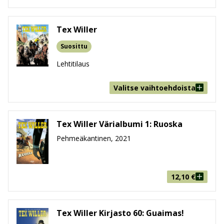
Tex Willer
Suosittu
Lehtitilaus
Valitse vaihtoehdoista
Tex Willer Värialbumi 1: Ruoska
Pehmeäkantinen, 2021
12,10
€
Tex Willer Kirjasto 60: Guaimas!