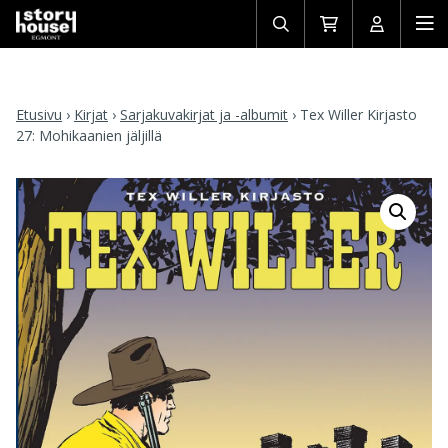
Avaa/sulje
Siirry
Avaa/sulj
Ava
haku
ostoskoriin
käyttäjän
mob
Etusivu
›
Kirjat
›
Sarjakuvakirjat ja -albumit
›
Tex Willer Kirjasto
27: Mohikaanien jäljillä