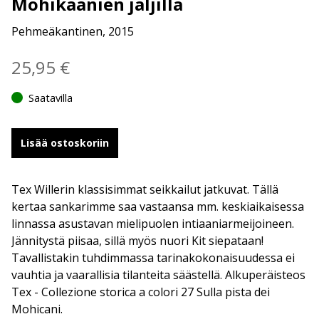
Mohikaanien jäljillä
Pehmeäkantinen, 2015
25,95
€
Saatavilla
Lisää ostoskoriin
Tex Willerin klassisimmat seikkailut jatkuvat. Tällä
kertaa sankarimme saa vastaansa mm. keskiaikaisessa
linnassa asustavan mielipuolen intiaaniarmeijoineen.
Jännitystä piisaa, sillä myös nuori Kit siepataan!
Tavallistakin tuhdimmassa tarinakokonaisuudessa ei
vauhtia ja vaarallisia tilanteita säästellä. Alkuperäisteos
Tex - Collezione storica a colori 27 Sulla pista dei
Mohicani.