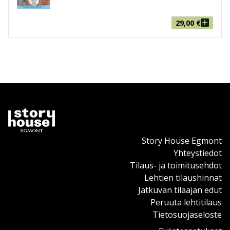
Roope-setä: jalisveto (2006)
Etelä-Pohjanmaan murteen lyhyt oppimäärä
29,00
€
Aku Ankka: Mailman rikkahin miäs (1951)
Roope-setä: Rinkulanisu (1955)
Aku ja Iines: Kruusoomaakari (1965)
Iines Ankka: Puhurasta tuloo (2005)
Aku Ankka: Hurtta hukas (2014)
Aku Ankka: Pirin pärin (2005)
Keskipohjalaisesta Ankka-käännöksestä
Aku Ankka: Kauhia myräkkä (2005)
Oulun murteesta
Story House Egmont
Aku Ankka: Ei enempääsä makijaakaan (1954)
Yhteystiedot
Aku Ankka: Hypnoosipyssy (1952)
Tilaus- ja toimitusehdot
Roope-setä: Auksuuni (1962)
Lehtien tilaushinnat
Aku Ankka: Runnous vai ruuvalli (2005)
Jatkuvan tilaajan edut
Aku Ankka: Satunnainen samppijooni (2012)
Peruuta lehtitilaus
Väylävartisen Akun kielestä
Tietosuojaseloste
Aku Ankka: Useaman sortin tuuria (1964)