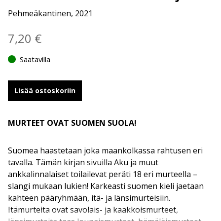
Pehmeäkantinen, 2021
7,20
€
Saatavilla
Lisää ostoskoriin
MURTEET OVAT SUOMEN SUOLA!
Suomea haastetaan joka maankolkassa rahtusen eri
tavalla. Tämän kirjan sivuilla Aku ja muut
ankkalinnalaiset toilailevat peräti 18 eri murteella –
slangi mukaan lukien! Karkeasti suomen kieli jaetaan
kahteen pääryhmään, itä- ja länsimurteisiin.
Itämurteita ovat savolais- ja kaakkoismurteet,