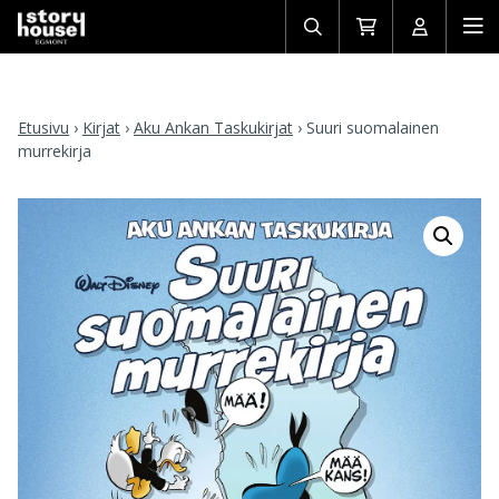
Avaa/sulje
Siirry
Avaa/sulj
Ava
haku
ostoskoriin
käyttäjän
mob
Etusivu
›
Kirjat
›
Aku Ankan Taskukirjat
›
Suuri suomalainen
murrekirja