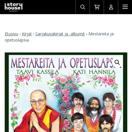
Avaa/sulje
Siirry
Avaa/sulj
Ava
haku
ostoskoriin
käyttäjän
mob
Etusivu
›
Kirjat
›
Sarjakuvakirjat ja -albumit
›
Mestareita ja
opetuslapsia