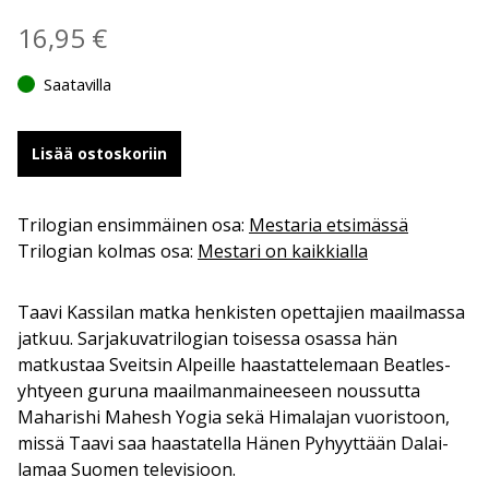
16,95
€
Saatavilla
Lisää ostoskoriin
Trilogian ensimmäinen osa:
Mestaria etsimässä
Trilogian kolmas osa:
Mestari on kaikkialla
Taavi Kassilan matka henkisten opettajien maailmassa
jatkuu. Sarjakuvatrilogian toisessa osassa hän
matkustaa Sveitsin Alpeille haastattelemaan Beatles-
yhtyeen guruna maailmanmaineeseen noussutta
Maharishi Mahesh Yogia sekä Himalajan vuoristoon,
missä Taavi saa haastatella Hänen Pyhyyttään Dalai-
lamaa Suomen televisioon.