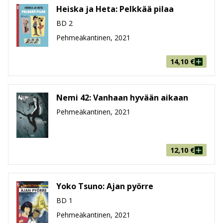
leveys x korkeus x paksuus
Heiska ja Heta: Pelkkää pilaa
Paino
206g
BD 2
Ikäryhmä
9-99
Pehmeäkantinen, 2021
14,10
€
Nemi 42: Vanhaan hyvään aikaan
Pehmeäkantinen, 2021
12,10
€
Yoko Tsuno: Ajan pyörre
BD 1
Pehmeäkantinen, 2021