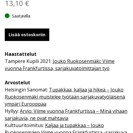
13,10
€
Saatavilla
Lisää ostoskoriin
Haastattelut
Tampere Kuplii 2021:
Jouko Ruokosenmäki: Viime
vuonna Frankfurtissa, sarjakuvatoimittajan työ
Arvostelut
Helsingin Sanomat:
Tupakkaa, kaljaa ja hikeä – Jouko
Ruokosenmäki muistelee työtään sarjakuvatyöläisenä
ympäri Eurooppaa
Hyllyy:
Arvio: Viime vuonna Frankfurtissa – Minä vihaan
sarjakuvia, ne ovat mahtavia
Kulttuuritoimitus:
Kaljaa ja tupakkaa – Jouko
Ruokosenmäen Viime vuonna Frankfurtissa -sarjakuva