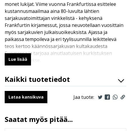
monet lukijat. Viime vuonna Frankfurtissa esittelee
kustannusmaailmaa aina 80-luvulta lähtien
sarjakuvatoimittajan vinkkelistä - kehyksenä
Frankfurtin kirjamessut, jossa neuvotellaan vuosittain
myös sarjakuvien julkaisuoikeuksista. Ajassa ja
paikassa tempoileva ja eri tyylisuunnilla leikittelevä
teos kertoo käännössarjakuvan kultakaudesta
Suomessa ja tarjoaa ainutlaatuisen kurkistuksen
Lue lisää
kulissien taakse.
Kaikki tuotetiedot
ISBN
9789523343849
Kirjoittajat
Jouko Ruokosenmäki
Jaa tuote:
Lataa kansikuva
Ilmestymispäivä
17.3.2021
ALV
13.5 %
Saatat myös pitää...
Sivumäärä
46
Koko
217 mm * 288 mm * 4 mm