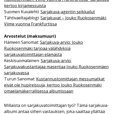
kertoo kirjamessuista
Suomen Kuvalehti:
Sarjakuva-agentin seikkailut
Tähtivaeltajablogi:
Sarjakuvat – Jouko Ruokosenmäki:
Viime vuonna Frankfurtissa
Arvostelut (maksumuuri)
Hämeen Sanomat:
Sarjakuva-arvio: Jouko
Ruokosenmäki tarjoaa välähdyksiä
sarjakuvatoimittajan elämästä
Keskisuomalainen:
Sarjakuva-arvio:
Sarjakuvakustantajaa masentaa Jouko Ruokosenmäen
sarjakuvassa
Turun Sanomat:
Kustannustoimittajan messumatkat
eivät ole hupireissuja, kertoo Jouko Ruokosenmäki
omaelämäkerrallisessa albumissaan
Millaista on sarjakuvatoimittajan työ? Tämä sarjakuva-
albumi antaa siihen vastauksen, joka saattaa yllättää