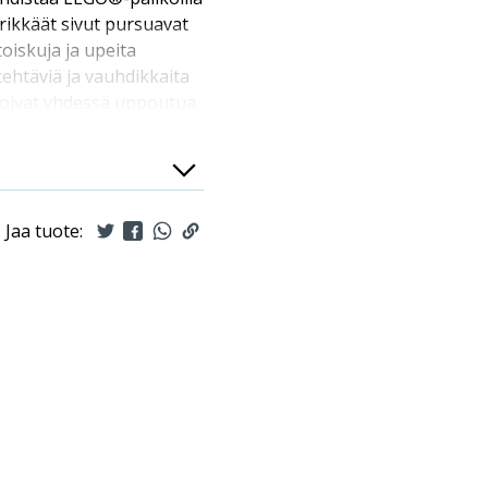
rikkäät sivut pursuavat
toiskuja ja upeita
tehtäviä ja vauhdikkaita
voivat yhdessä uppoutua.
inutlaatuinen, aito ja
hmo upeine
än lehdessä tarkemmin.
 myös lehden
Jaa tuote:
iin tehtäviin – ja ne
 jokaisen innokkaan
iin leikkeihin.
ijan pelimaailmasta
ön, keskelle villiä
jan tapaan oman onnensa
nsa uppoutuessaan.
sarjakuvaseikkailut
mukaan eri tavalla –