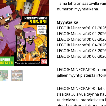
Tämä lehti on saatavilla vai
numeron myyntiaikana.
Myyntiaika
LEGO® Minecraft® 01-2026: 
LEGO® Minecraft® 02-2026: 
LEGO® Minecraft® 03-2026: 
LEGO® Minecraft® 04-2026: 
LEGO® Minecraft® 05-2026: 
LEGO® Minecraft® 06-2026: 
LEGO® MINECRAFT® -numero
jälleenmyyntipisteistä irto
LEGO® MINECRAFT® -lehde
sisältää 36 sivua täynnä hau
uudenlaista, interaktiivista 
ainutlaatuisen tilaisuuden 