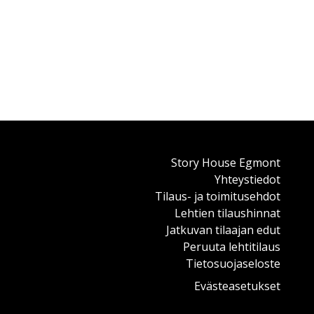
uus vaikuttaa tarinan
® -lehden lukija
 kynää ja LEGO®-palikoita
a aitoja LEGO®-
la craftaustaidoillaan
 muiden hahmojen päivän
a, miekkoja, soihtuja ja
Story House Egmont
sä olevilla ohjeilla.
Yhteystiedot
a, esimerkiksi maukkaan
Tilaus- ja toimitusehdot
da itselleen tikarin.
Lehtien tilaushinnat
ineita löytyy lehden
Jatkuvan tilaajan edut
nnattaa kerätä talteen
Peruuta lehtitilaus
oko Minecraftin tärkein
Tietosuojaseloste
lla on mukanasi, kun
massa. Siksi se on myös
Evästeasetukset
FT® -lehteä. Lehden