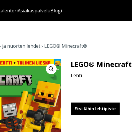
kalenteri
Asiakaspalvelu
Blogi
 ja nuorten lehdet
›
LEGO® Minecraft®
LEGO® Minecraf
Lehti
Etsi lähin lehtipiste