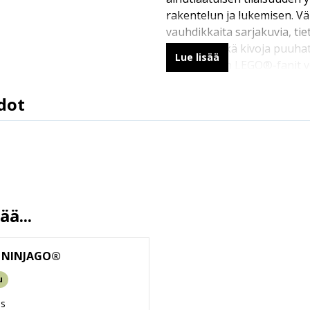
rakentelun ja lukemisen. Vä
vauhdikkaita sarjakuvia, tie
julisteita sekä kivoja puuha
Lue lisää
pelejä, joihin LEGO®-fanit 
Jokaisen lehden mukana on a
alkuperäinen LEGO-miniha
dot
varusteineen, joka esitellä
10 %
Minihahmot liittyvät usein
32 sivua
mielenkiintoisiin ja jännittäv
210 mm * 280 mm * 17 mm
sopivat tietenkin mainiosti
LEGO-fanin omiin monipuolis
109g
ä...
6-8
LEGO® MINECRAFT® vie luk
tuttuun Minecraft-ympäristö
erämaata. Lukija on pelaa
 NINJAGO®
seppä ikiomaan seikkailuu
u
Uudenlaiset interaktiiviset 
etenevät lukijan päätösten 
us