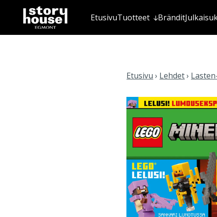
Etusivu
Tuotteet
Brändit
Julkaisu
Etusivu
›
Lehdet
›
Lasten-