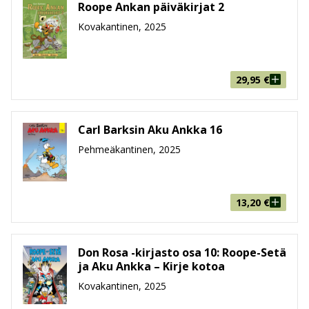
Aku Ankka tanssiopettajana
Roope Ankan päiväkirjat 2
Aku Ankka ja merikäärme
Kovakantinen, 2025
Aku Ankka: Itsetuno koetuksella
Aku Ankka puistovahtina
Aku Ankka kiropraktikkona
29,95
€
Aku Ankka: Unelmien tehtävä
Aku Ankka autoasentajana
Aku Ankka: Universumin etovin työpaikka
Carl Barksin Aku Ankka 16
Aku Ankka: Kahden tähden sheriffi
Pehmeäkantinen, 2025
Aku Ankka: Uhkarohkea kameramies
Aku Ankka lentäjänä
Aku Ankka: Totinen torvikauppias
13,20
€
Don Rosa -kirjasto osa 10: Roope-Setä
ja Aku Ankka – Kirje kotoa
Kovakantinen, 2025