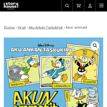
Avaa/sulje
Siirry
Avaa/sulj
Ava
haku
ostoskoriin
käyttäjän
mob
Etusivu
›
Kirjat
›
Aku Ankan Taskukirjat
›
Akun ammatit