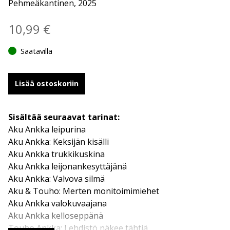
Pehmeäkantinen, 2025
10,99
€
Saatavilla
Lisää ostoskoriin
Sisältää seuraavat tarinat:
Aku Ankka leipurina
Aku Ankka: Keksijän kisälli
Aku Ankka trukkikuskina
Aku Ankka leijonankesyttäjänä
Aku Ankka: Valvova silmä
Aku & Touho: Merten monitoimimiehet
Aku Ankka valokuvaajana
Aku Ankka kelloseppänä
Touho Ankka: Lehdistö näkee tähtiä