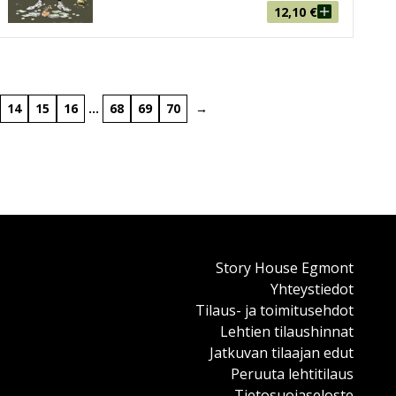
12,10
€
14
15
16
…
68
69
70
→
Story House Egmont
Yhteystiedot
Tilaus- ja toimitusehdot
Lehtien tilaushinnat
Jatkuvan tilaajan edut
Peruuta lehtitilaus
Tietosuojaseloste