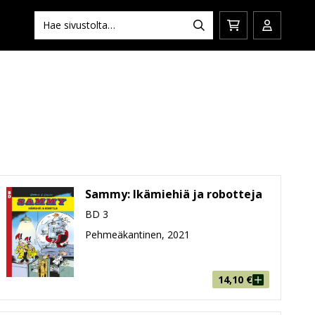
Hae:
Hae
Siirry
Avaa/sulj
ostoskoriin
käyttäjän
Sammy: Ikämiehiä ja robotteja
BD 3
Pehmeäkantinen, 2021
14,10
€