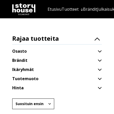
Etusivu
Tuotteet
Brändit
Julkaisu
Rajaa tuotteita
Osasto
Brändit
Ikäryhmät
Tuotemuoto
Hinta
Järjestä