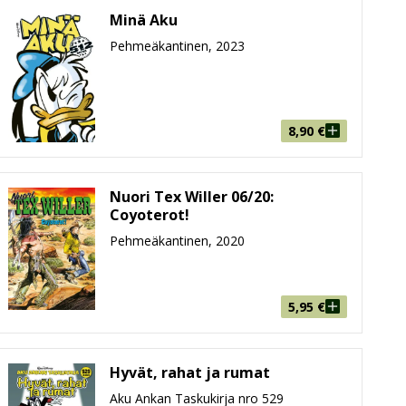
Minä Aku
Pehmeäkantinen, 2023
8,90
€
Nuori Tex Willer 06/20:
Coyoterot!
Pehmeäkantinen, 2020
5,95
€
Hyvät, rahat ja rumat
Aku Ankan Taskukirja nro 529