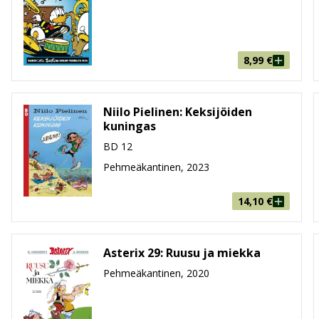
8,99
€
Niilo Pielinen: Keksijöiden
kuningas
BD 12
Pehmeäkantinen, 2023
14,10
€
Asterix 29: Ruusu ja miekka
Pehmeäkantinen, 2020