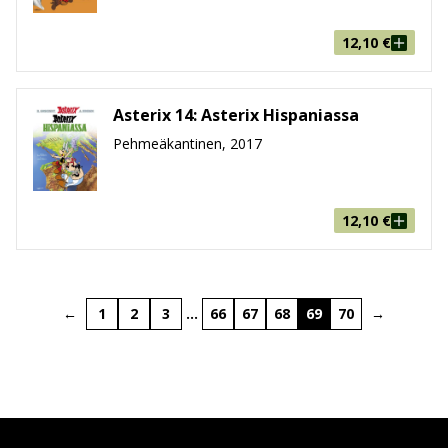
12,10
€
Asterix 14: Asterix Hispaniassa
Pehmeäkantinen, 2017
12,10
€
←
1
2
3
…
66
67
68
69
70
→