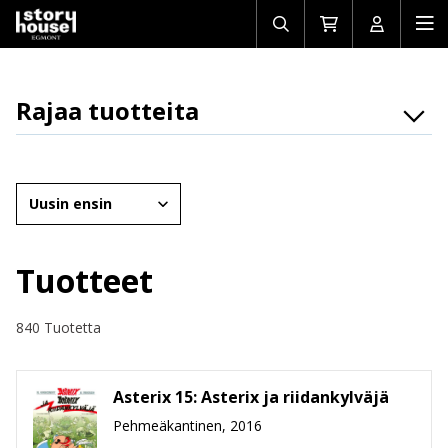
Avaa/sulje
Siirry
Avaa/sulj
Ava
haku
ostoskoriin
käyttäjän
mob
Rajaa tuotteita
Osasto
Brändit
Järjestä
Ikäryhmät
Tuotemuoto
Tuotteet
Hinta
840 Tuotetta
Asterix 15: Asterix ja riidankylväjä
Pehmeäkantinen, 2016