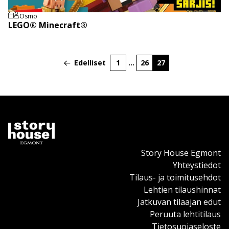
Osmo
LEGO® Minecraft®
Artikkelien
Edelliset
1
…
26
27
Sivu
Sivu
Sivu
sivutus
Story House Egmont
Yhteystiedot
Tilaus- ja toimitusehdot
Lehtien tilaushinnat
Jatkuvan tilaajan edut
Peruuta lehtitilaus
Tietosuojaseloste