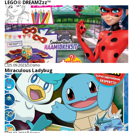
LEGO® DREAMZzz™
25.09.2023
Osmo
Miraculous Ladybug