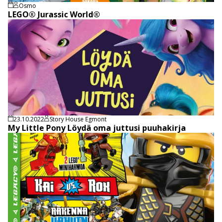
Osmo
LEGO® Jurassic World®
23.10.2022
Story House Egmont
My Little Pony Löydä oma juttusi puuhakirja