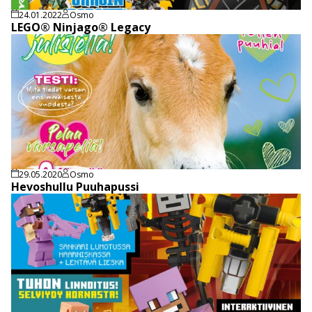
24.01.2022
Osmo
LEGO® Ninjago® Legacy
29.05.2020
Osmo
Hevoshullu Puuhapussi