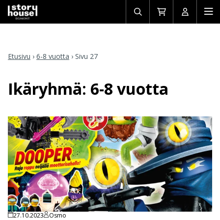
Avaa/sulje
Siirry
Avaa/sulj
Ava
haku
ostoskoriin
käyttäjän
mob
Etusivu
›
6-8 vuotta
›
Sivu 27
Ikäryhmä:
6-8 vuotta
27.10.2023
Osmo