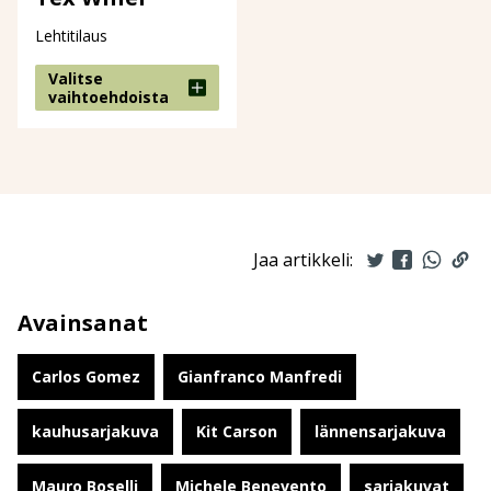
Lehtitilaus
Valitse
vaihtoehdoista
Jaa artikkeli:
Avainsanat
Carlos Gomez
Gianfranco Manfredi
kauhusarjakuva
Kit Carson
lännensarjakuva
Mauro Boselli
Michele Benevento
sarjakuvat