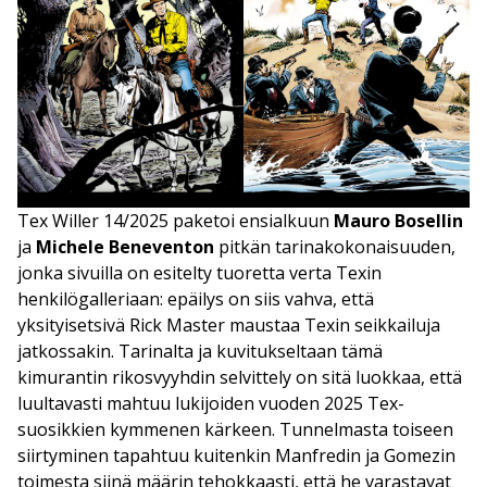
Tex Willer 14/2025 paketoi ensialkuun
Mauro Bosellin
ja
Michele Beneventon
pitkän tarinakokonaisuuden,
jonka sivuilla on esitelty tuoretta verta Texin
henkilögalleriaan: epäilys on siis vahva, että
yksityisetsivä Rick Master maustaa Texin seikkailuja
jatkossakin. Tarinalta ja kuvitukseltaan tämä
kimurantin rikosvyyhdin selvittely on sitä luokkaa, että
luultavasti mahtuu lukijoiden vuoden 2025 Tex-
suosikkien kymmenen kärkeen. Tunnelmasta toiseen
siirtyminen tapahtuu kuitenkin Manfredin ja Gomezin
toimesta siinä määrin tehokkaasti, että he varastavat