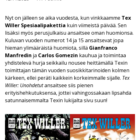
Nyt on jälleen se aika vuodesta, kun vinkkaamme
Tex
Willer Spesiaalipakettia
kuin viimeistä päivää. Sen
lisäksi myös perusjulkaisu ansaitsee oman huomionsa.
Kuluvan vuoden numerot 14 ja 15 ansaitsevat jopa
hieman ylimääräistä huomiota, sillä
Gianfranco
Manfredin
ja
Carlos Gomezin
kauhua ja toimintaa
yhdistelevä hurja seikkailu nousee heittämällä Texin
toimittajan tämän vuoden suosikkitarinoiden kolmen
kärkeen, ellei peräti kaikkein korkeimmalle sijalle.
Tex
Willer: Unohdetut
ansaitsee siis pienen
erityishehkutuksensa, jottei vahingossakaan lipsahda
satunnaisemmalta Texin lukijalta sivu suun!