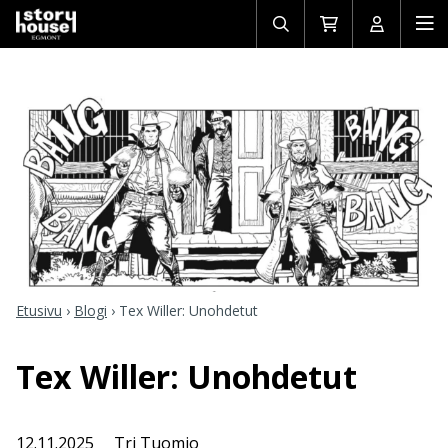
Avaa/sulje
Siirry
Avaa/sulj
Ava
haku
ostoskoriin
käyttäjän
mob
Etusivu
›
Blogi
›
Tex Willer: Unohdetut
Tex Willer: Unohdetut
12.11.2025
Tri Tuomio