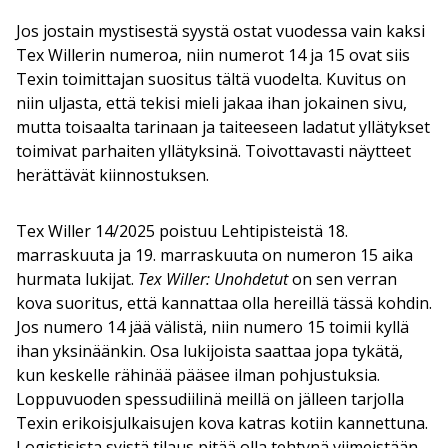
Jos jostain mystisestä syystä ostat vuodessa vain kaksi
Tex Willerin numeroa, niin numerot 14 ja 15 ovat siis
Texin toimittajan suositus tältä vuodelta. Kuvitus on
niin uljasta, että tekisi mieli jakaa ihan jokainen sivu,
mutta toisaalta tarinaan ja taiteeseen ladatut yllätykset
toimivat parhaiten yllätyksinä. Toivottavasti näytteet
herättävät kiinnostuksen.
Tex Willer 14/2025 poistuu Lehtipisteistä 18.
marraskuuta ja 19. marraskuuta on numeron 15 aika
hurmata lukijat.
Tex Willer: Unohdetut
on sen verran
kova suoritus, että kannattaa olla hereillä tässä kohdin.
Jos numero 14 jää välistä, niin numero 15 toimii kyllä
ihan yksinäänkin. Osa lukijoista saattaa jopa tykätä,
kun keskelle rähinää pääsee ilman pohjustuksia.
Loppuvuoden spessudiilinä meillä on jälleen tarjolla
Texin erikoisjulkaisujen kova katras kotiin kannettuna.
Logistisista syistä tilaus pitää olla tehtynä viimeistään