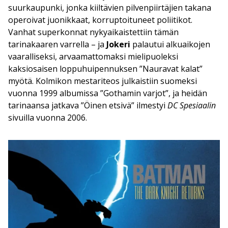
suurkaupunki, jonka kiiltävien pilvenpiirtäjien takana
operoivat juonikkaat, korruptoituneet poliitikot.
Vanhat superkonnat nykyaikaistettiin tämän
tarinakaaren varrella – ja
Jokeri
palautui alkuaikojen
vaaralliseksi, arvaamattomaksi mielipuoleksi
kaksiosaisen loppuhuipennuksen ”Nauravat kalat”
myötä. Kolmikon mestariteos julkaistiin suomeksi
vuonna 1999 albumissa ”Gothamin varjot”, ja heidän
tarinaansa jatkava ”Öinen etsivä” ilmestyi
DC Spesiaalin
sivuilla vuonna 2006.