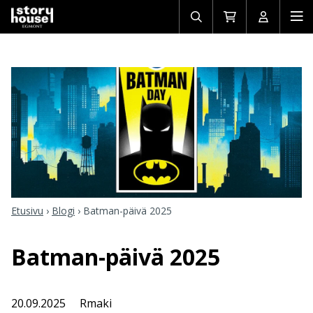
Avaa/sulje
Siirry
Avaa/sulj
Ava
haku
ostoskoriin
käyttäjän
mob
Etusivu
›
Blogi
›
Batman-päivä 2025
Batman-päivä 2025
20.09.2025
Rmaki