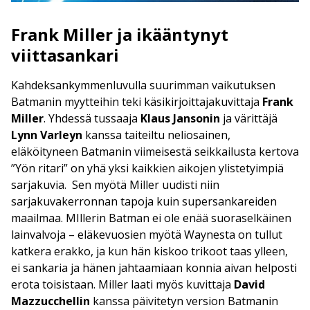
Frank Miller ja ikääntynyt
viittasankari
Kahdeksankymmenluvulla suurimman vaikutuksen
Batmanin myytteihin teki käsikirjoittajakuvittaja
Frank
Miller
. Yhdessä tussaaja
Klaus Jansonin
ja värittäjä
Lynn Varleyn
kanssa taiteiltu neliosainen,
eläköityneen Batmanin viimeisestä seikkailusta kertova
”Yön ritari” on yhä yksi kaikkien aikojen ylistetyimpiä
sarjakuvia. Sen myötä Miller uudisti niin
sarjakuvakerronnan tapoja kuin supersankareiden
maailmaa. MIllerin Batman ei ole enää suoraselkäinen
lainvalvoja – eläkevuosien myötä Waynesta on tullut
katkera erakko, ja kun hän kiskoo trikoot taas ylleen,
ei sankaria ja hänen jahtaamiaan konnia aivan helposti
erota toisistaan. Miller laati myös kuvittaja
David
Mazzucchellin
kanssa päivitetyn version Batmanin