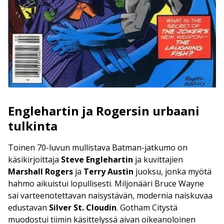
Englehartin ja Rogersin urbaani
tulkinta
Toinen 70-luvun mullistava Batman-jatkumo on
käsikirjoittaja
Steve Englehartin
ja kuvittajien
Marshall Rogers
ja
Terry Austin
juoksu, jonka myötä
hahmo aikuistui lopullisesti. Miljonääri Bruce Wayne
sai varteenotettavan naisystävän, modernia naiskuvaa
edustavan
Silver St. Cloudin
. Gotham Citystä
muodostui tiimin käsittelyssä aivan oikeanoloinen