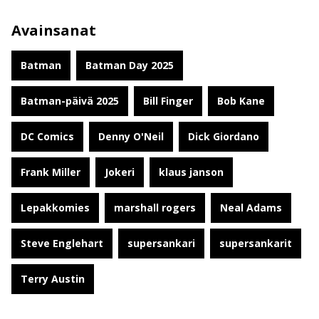
Avainsanat
Batman
Batman Day 2025
Batman-päivä 2025
Bill Finger
Bob Kane
DC Comics
Denny O'Neil
Dick Giordano
Frank Miller
Jokeri
klaus janson
Lepakkomies
marshall rogers
Neal Adams
Steve Englehart
supersankari
supersankarit
Terry Austin