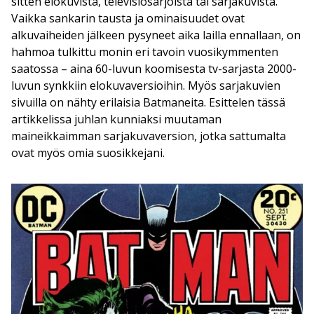
sitten elokuvista, televisiosarjoista tai sarjakuvista.
Vaikka sankarin tausta ja ominaisuudet ovat
alkuvaiheiden jälkeen pysyneet aika lailla ennallaan, on
hahmoa tulkittu monin eri tavoin vuosikymmenten
saatossa – aina 60-luvun koomisesta tv-sarjasta 2000-
luvun synkkiin elokuvaversioihin. Myös sarjakuvien
sivuilla on nähty erilaisia Batmaneita. Esittelen tässä
artikkelissa juhlan kunniaksi muutaman
maineikkaimman sarjakuvaversion, jotka sattumalta
ovat myös omia suosikkejani.