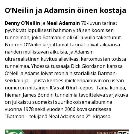
O’Neilin ja Adamsin öinen kostaja
Denny O’Neilin
ja
Neal Adamsin
70-luvun tarinat
pyyhkivät lopullisesti hahmon yltä sen koomisen
tunnelman, joka Batmaniin oli 60-luvulla takertunut.
Nuoren O’Neilin kirjoittamat tarinat olivat aikaansa
nähden mullistavan aikuisia, ja Adamsin
ultrarealistinen kuvitus alleviivasi kertomusten totista
tunnelmaa. Yhdessä tussaaja Dick Giordanon kanssa
O’Neil ja Adams loivat monia historiallisia Batman-
seikkailuja – joista kenties mieleenpainuvin on usean
numeron mittainen
R’as al Ghul
-eepos. Tämä komea,
hieman James Bondin tunnelmia tavoitteleva sarjakuva
on julkaistu suomeksi suurikokoisena albumina
vuonna 1978 sekä vuoden 2006 kovakantisessa
”Batman – tekijänä Neal Adams osa 2” -kirjassa.