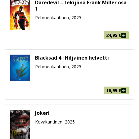
Daredevil – tekijänä Frank Miller osa
Sivumäärä
72
1
Koko
177 mm * 267 mm * 11 mm
Pehmeäkantinen, 2025
leveys x korkeus x paksuus
Paino
370g
Ikäryhmä
9-99
24,95
€
Blacksad 4 : Hiljainen helvetti
Pehmeäkantinen, 2025
16,95
€
Jokeri
Kovakantinen, 2025