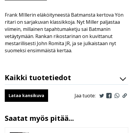
Frank MIllerin eläköityneestä Batmansta kertova Yön
ritari on sarjakuvan klassikkoja. Nyt Miller paljastaa
viimein, millainen tapahtumaketju sai Batmanin
vetäytymään. Rankan rikostarinan on kuvittanut
mestarillisesti John Romita JR, ja se julkaistaan nyt
suomeksi ensimmäistä kertaa.
Kaikki tuotetiedot
Lue lisää
ISBN
9789523347380
Kirjoittajat
Frank Miller, Brian Azzarello
Jaa tuote:
Lataa kansikuva
Kuvittajat
John Jr. Romita
Kääntäjät
Jouko Ruokosenmäki
Saatat myös pitää...
Ilmestymispäivä
30.4.2025
ALV
13.5 %