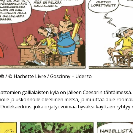
x ® / © Hachette Livre / Goscinny – Uderzo
attomien gallialaisten kylä on jälleen Caesarin tähtäimessä.
nolle ja uskonnolle oleellinen metsä, ja muuttaa alue roomala
n Dodekaedrius, joka orjatyövoimaa hyväksi käyttäen ryhtyy