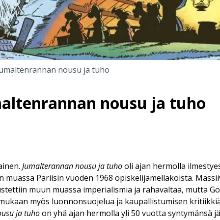
 Jumaltenrannan nousu ja tuho
maltenrannan nousu ja tuho
ainen.
Jumalterannan nousu ja tuho
oli ajan hermolla ilmestye
muassa Pariisin vuoden 1968 opiskelijamellakoista. Massii
stettiin muun muassa imperialismia ja rahavaltaa, mutta Go
 mukaan myös luonnonsuojelua ja kaupallistumisen kritiikki
ousu ja tuho
on yhä ajan hermolla yli 50 vuotta syntymänsä jä