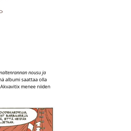
maltenrannan nousu ja
mä albumi saattaa olla
a Akvavitix menee niiden