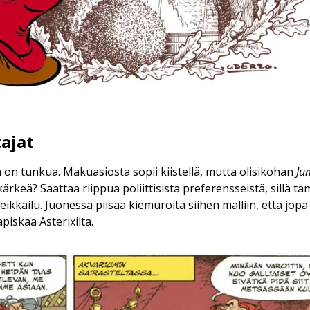
ajat
n on tunkua. Makuasiosta sopii kiistellä, mutta olisikohan
Ju
keä? Saattaa riippua poliittisista preferensseistä, sillä tä
eikkailu. Juonessa piisaa kiemuroita siihen malliin, että jop
piskaa Asterixilta.