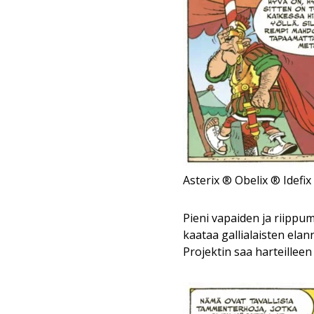
Asterix ® Obelix ® Idefi
Pieni vapaiden ja riippum
kaataa gallialaisten elan
Projektin saa harteillee