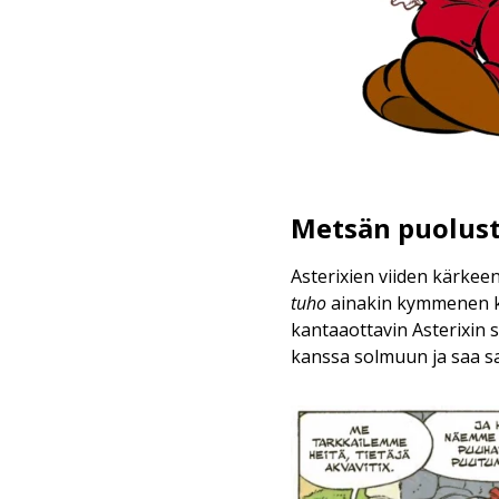
Metsän puolust
Asterixien viiden kärkee
tuho
ainakin kymmenen kär
kantaaottavin Asterixin s
kanssa solmuun ja saa sa