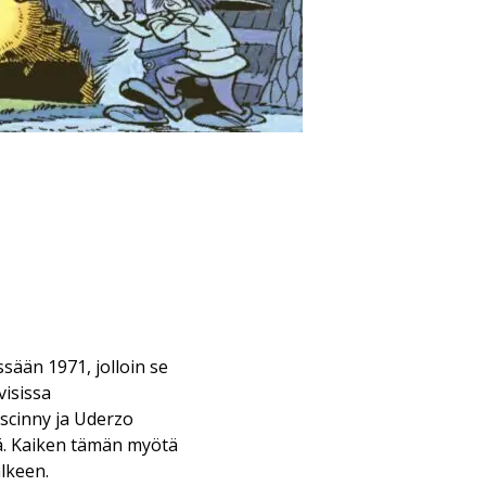
ssään 1971, jolloin se
visissa
scinny ja Uderzo
ä. Kaiken tämän myötä
lkeen.