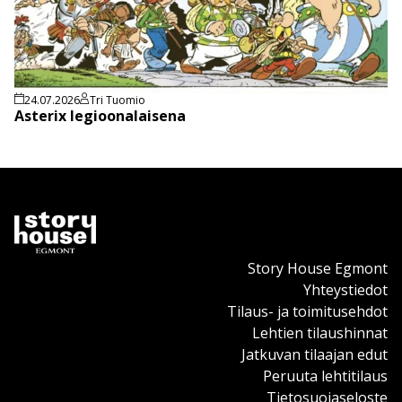
24.07.2026
Tri Tuomio
Asterix legioonalaisena
Story House Egmont
Yhteystiedot
Tilaus- ja toimitusehdot
Lehtien tilaushinnat
Jatkuvan tilaajan edut
Peruuta lehtitilaus
Tietosuojaseloste