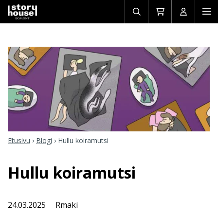
Avaa/sulje
Siirry
Avaa/sulj
Ava
haku
ostoskoriin
käyttäjän
mob
Etusivu
›
Blogi
›
Hullu koiramutsi
Hullu koiramutsi
24.03.2025
Rmaki