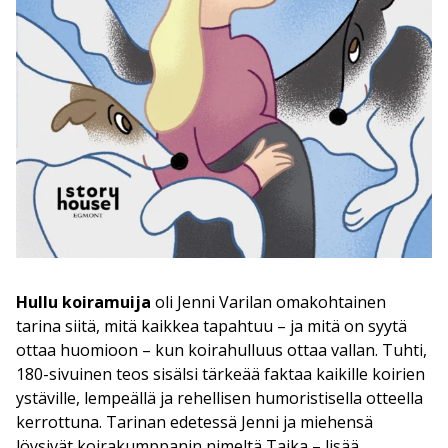
Hullu koiramuija
oli Jenni Varilan omakohtainen
tarina siitä, mitä kaikkea tapahtuu – ja mitä on syytä
ottaa huomioon – kun koirahulluus ottaa vallan. Tuhti,
180-sivuinen teos sisälsi tärkeää faktaa kaikille koirien
ystäville, lempeällä ja rehellisen humoristisella otteella
kerrottuna. Tarinan edetessä Jenni ja miehensä
löysivät koirakumppanin nimeltä Taika – lisää