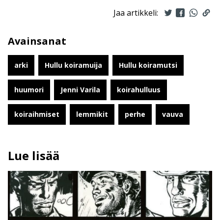
Jaa artikkeli:
Avainsanat
arki
Hullu koiramuija
Hullu koiramutsi
huumori
Jenni Varila
koirahulluus
koiraihmiset
lemmikit
perhe
vauva
Lue lisää