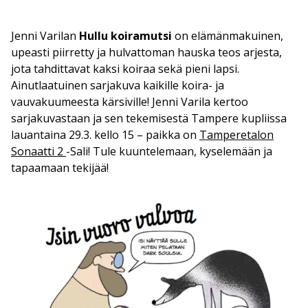
Jenni Varilan
Hullu koiramutsi
on elämänmakuinen,
upeasti piirretty ja hulvattoman hauska teos arjesta,
jota tahdittavat kaksi koiraa sekä pieni lapsi.
Ainutlaatuinen sarjakuva kaikille koira- ja
vauvakuumeesta kärsiville! Jenni Varila kertoo
sarjakuvastaan ja sen tekemisestä Tampere kupliissa
lauantaina 29.3. kello 15 – paikka on
Tamperetalon
Sonaatti 2
-Sali! Tule kuuntelemaan, kyselemään ja
tapaamaan tekijää!