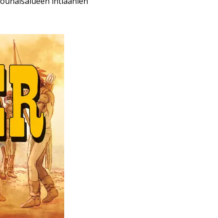
 lounaisalueen intiaanien