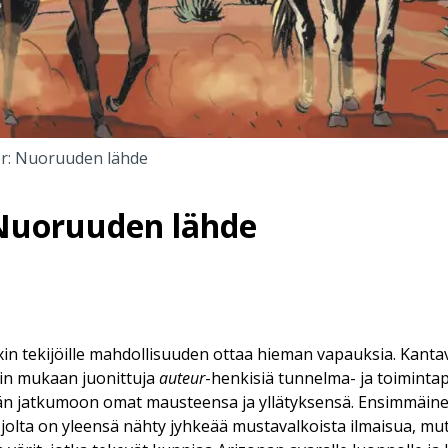
er: Nuoruuden lähde
 Nuoruuden lähde
xin tekijöille mahdollisuuden ottaa hieman vapauksia. Kanta
lin mukaan juonittuja
auteur
-henkisiä tunnelma- ja toimintap
n jatkumoon omat mausteensa ja yllätyksensä. Ensimmäinen
, jolta on yleensä nähty jyhkeää mustavalkoista ilmaisua, mu