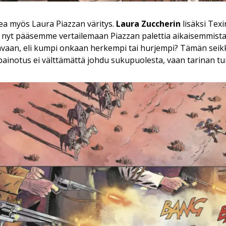
kea myös Laura Piazzan väritys.
Laura Zuccherin
lisäksi Texin
en nyt pääsemme vertailemaan Piazzan palettia aikaisemmist
vaan, eli kumpi onkaan herkempi tai hurjempi? Tämän seikk
painotus ei välttämättä johdu sukupuolesta, vaan tarinan tu