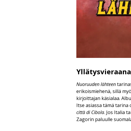
Yllätysvieraan
Nuoruuden lähteen
tarina
erikoismiehenä, sillä my
kirjoittajan käsialaa. Alb
Itse asiassa tämä tarina
città di Cibola
. Jos Italia 
Zagorin paluulle suomal