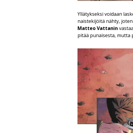
Yllätykseksi voidaan las
naistekijöitä nähty, jot
Matteo Vattanin
vastaa
pitää punaisesta, mutta 