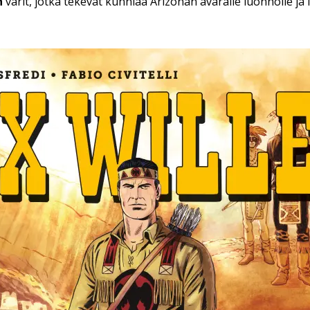
n
värit, jotka tekevät kunniaa Arizonan avaralle luonnolle ja