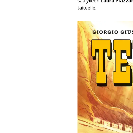
saa ylleen
Laura Piazza
taiteelle.