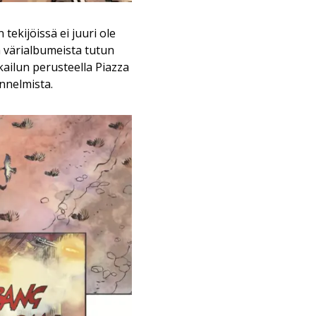
 tekijöissä ei juuri ole
a värialbumeista tutun
ailun perusteella Piazza
nnelmista.