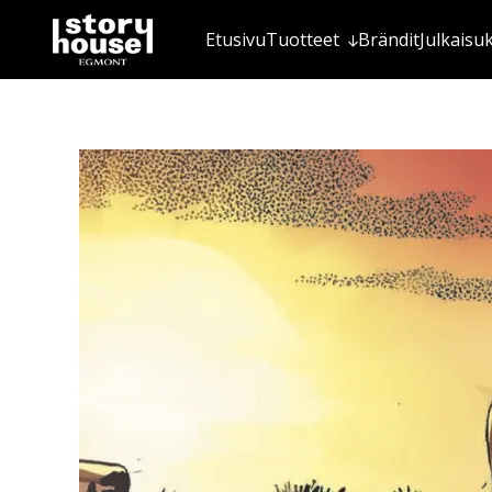
Etusivu
Tuotteet
Brändit
Julkaisu