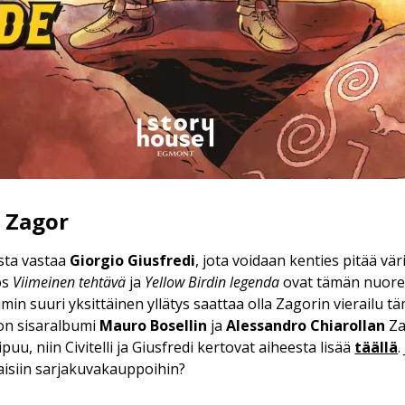
a Zagor
sta vastaa
Giorgio Giusfredi
, jota voidaan kenties pitää vä
ös
Viimeinen tehtävä
ja
Yellow Birdin legenda
ovat tämän nuor
umin suuri yksittäinen yllätys saattaa olla Zagorin vierailu tä
 on sisaralbumi
Mauro Bosellin
ja
Alessandro Chiarollan
Za
taipuu, niin Civitelli ja Giusfredi kertovat aiheesta lisää
täällä
.
aisiin sarjakuvakauppoihin?