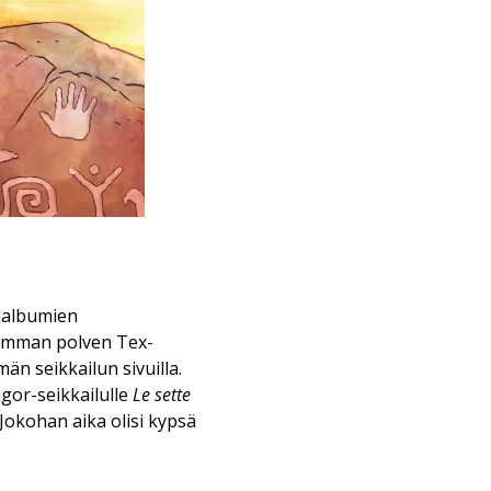
rialbumien
emman polven Tex-
män seikkailun sivuilla.
gor-seikkailulle
Le sette
 Jokohan aika olisi kypsä