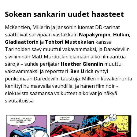
Sokean sankarin uudet haasteet
McKenzien, Millerin ja Jansonin luomat DD-tarinat
saattoivat sarvipään vastakkain
Napakympin, Hulkin,
Gladiaattorin
ja
Tohtori Mustekalan
kanssa.
Tarinoiden sävy muuttui vakavammaksi, ja Daredevilin
siviiliminän Matt Murdockin elämään alkoi ilmaantua
särojä – suhde perijätär
Heather Glenniin
muuttui
vakavammaksi ja reportteri
Ben Urich
ryhtyi
penkomaan Daredevilin taustoja. Millerin kuvakerronta
kehittyi huimaavalla vauhdilla, ja hänen film noir -
elokuvista saamansa vaikutteet alkoivat jo näkyä
sivutaitoissa.