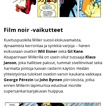
Film noir -vaikutteet
Kuvituspuolella Miller suosii elokuvamaista,
dynaamista kerrontaa ja synkkiä varjoja – hänen
esikuviaan ovatkin
Will Eisner
sekä
Gil Kane
.
Aisaparinaan Millerillä on usein ollut tussaaja
Klaus
Janson
, joka hallitsee paksut, tummat sivellinviivat sekä
harmaita pintoja luovan rasterin käytön. Heidän
yhteistyönsä tulokset ovatkin varsin kaukana vaikkapa
George Pérezin
tai
John Byrnen
piirroksista, jotka
ennen Millerin läpimurtoa edustivat monille
supersankarisarjakuvan huippua.