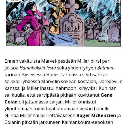
Ennen vakituista Marvel-pestiään Miller piirsi pari
jaksoa
Hämähäkkimiestä
sekä yhden lyhyen
Batman
-
tarinan. Kyseisessä Hämis-tarinassa seittisankari
seikkaili yhdessä Marvelin sokean kostajan, Daredevilin
kanssa, ja Miller ihastui hahmoon ikihyviksi. Kun hän
sai kuulla, että sarvipäätä pitkään kuvittanut
Gene
Colan
oli jättämässä sarjan, Miller onnistui
ylipuhumaan toimittajat antamaan pestin hänelle.
Niinpä Miller sai piirrettäväkseen
Roger McKenzien
ja
Colanin pitkään jatkuneen Kalmankoura-eepoksen