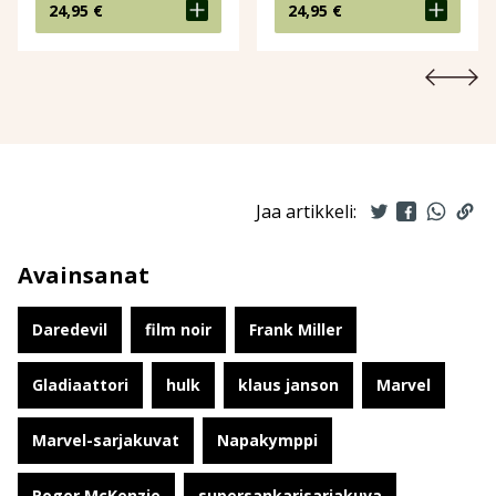
24,95
€
24,95
€
Jaa artikkeli:
Avainsanat
Daredevil
film noir
Frank Miller
Gladiaattori
hulk
klaus janson
Marvel
Marvel-sarjakuvat
Napakymppi
Roger McKenzie
supersankarisarjakuva