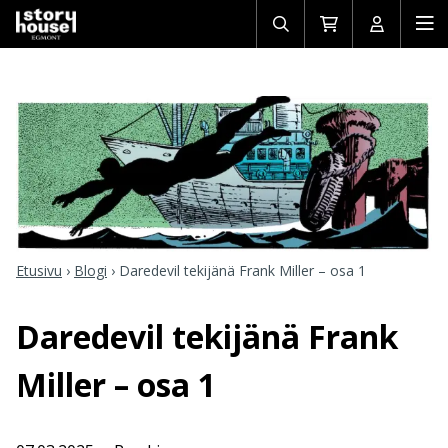
Avaa/sulje
Siirry
Avaa/sulj
Ava
haku
ostoskoriin
käyttäjän
mob
Etusivu
›
Blogi
›
Daredevil tekijänä Frank Miller – osa 1
Daredevil tekijänä Frank
Miller – osa 1