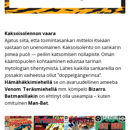
Kaksoisolennon vaara
Ajatus siitä, että toimintasankari mittelöi itseään
vastaan on unenomainen. Kaksoisolento on sankarin
pimeä puoli — peiliin katsomisen nollapiste. Oman
kääntöpuolen kohtaaminen edustaa tarinan
mytologian tihentymistä. Lähes kaikilla sankareilla on
jossakin vaiheessa ollut ”doppelgängerinsa”.
Hämähäkkimiehellä
se on avaruudellinen ameeba
Venom
.
Teräsmiehellä
mm. kömpelö
Bizarro
.
Batmanillakin
on ehtinyt olla useampia – kuten
omituinen
Man-Bat
.