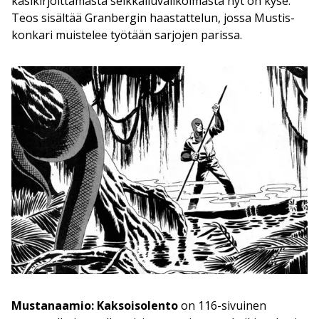
käsikirjoittamasta seikkailuvalikoimasta nyt on kyse.
Teos sisältää Granbergin haastattelun, jossa Mustis-
konkari muistelee työtään sarjojen parissa.
Mustanaamio: Kaksoisolento
on 116-sivuinen