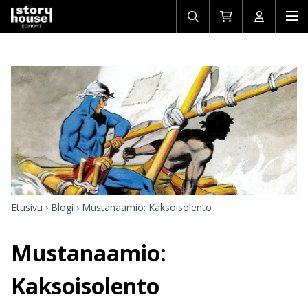
Avaa/sulje
Siirry
Avaa/sulj
Ava
haku
ostoskoriin
käyttäjän
mob
Etusivu
›
Blogi
›
Mustanaamio: Kaksoisolento
Mustanaamio:
Kaksoisolento