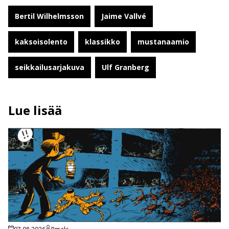
Bertil Wilhelmsson
Jaime Vallvé
kaksoisolento
klassikko
mustanaamio
seikkailusarjakuva
Ulf Granberg
Lue lisää