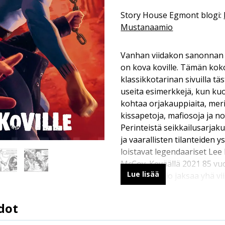
Story House Egmont blogi:
Mustanaamio
Vanhan viidakon sanonna
on kova koville. Tämän kok
klassikkotarinan sivuilla t
useita esimerkkejä, kun k
kohtaa orjakauppiaita, mer
kissapetoja, mafiosoja ja n
Perinteistä seikkailusarjak
ja vaarallisten tilanteiden ys
loistavat legendaariset Lee 
McCoy. Keväällä 2021 85 vuo
Lue lisää
Mustanaamio jaksaa yhä vii
dot
9789523343641