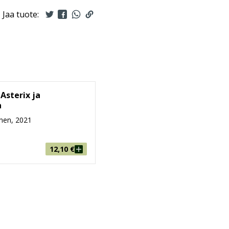
Jaa tuote:
 Asterix ja
a
nen, 2021
12,10
€