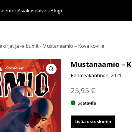
kalenteri
Asiakaspalvelu
Blogi
kirjat ja -albumit
›
Mustanaamio – Kova koville
Mustanaamio – Ko
Pehmeäkantinen, 2021
25,95
€
Saatavilla
Lisää ostoskoriin