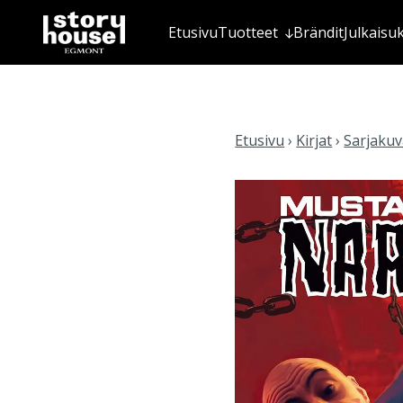
Etusivu
Tuotteet
Brändit
Julkaisu
Etusivu
›
Kirjat
›
Sarjakuva