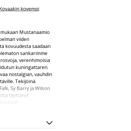
Kovaakin kovempi
n mukaan Mustanaamio
oelman viiden
ästä kovuudesta saadaan
uolematon sankarimme
irosvoja, verenhimoisia
oidutun kuningattaren.
uvaa nostalgian, vauhdin
täville. Tekijöinä
Falk, Sy Barry ja Wilson
tta täyttänyt
hdyttää!