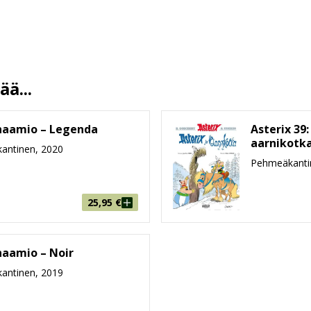
Lee Falk, Su Barry
Sirpa Alkunen
20.10.2021
13.5 %
ä...
128
208 mm * 278 mm * 10 mm
aamio – Legenda
Asterix 39:
aarnikotk
482g
antinen, 2020
Pehmeäkanti
9-99
25,95
€
aamio – Noir
antinen, 2019