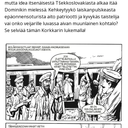
mutta idea itsenäisestä Tšekkoslovakiasta alkaa itää
Dominikin mielessä. Kehkeytyykö laiskanpulskeasta
epäonnensoturista aito patriootti ja kyvykäs taistelija
vai onko veijarille luvassa aivan muunlainen kohtalo?
Se selviää tämän Korkkarin lukemalla!