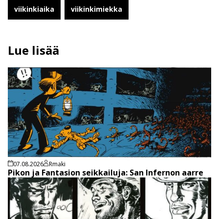
viikinkiaika
viikinkimiekka
Lue lisää
07.08.2026
Rmaki
Pikon ja Fantasion seikkailuja: San Infernon aarre