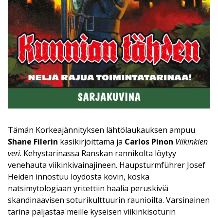
Tämän Korkeajännityksen lähtölaukauksen ampuu
Shane Filerin
käsikirjoittama ja
Carlos Pinon
Viikinkien
veri
. Kehystarinassa Ranskan rannikolta löytyy
venehauta viikinkivainajineen. Haupsturmführer Josef
Heiden innostuu löydöstä kovin, koska
natsimytologiaan yritettiin haalia peruskiviä
skandinaavisen soturikulttuurin raunioilta. Varsinainen
tarina paljastaa meille kyseisen viikinkisoturin