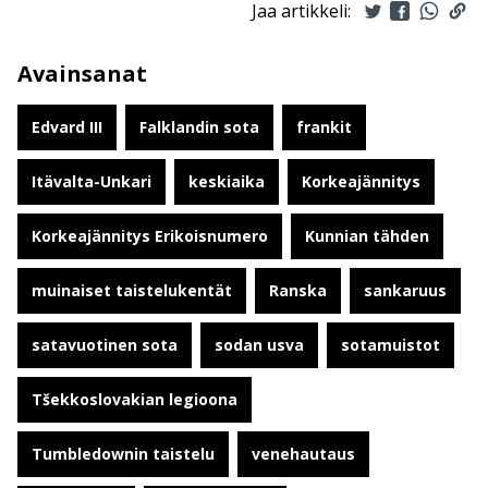
Jaa artikkeli:
Avainsanat
Edvard III
Falklandin sota
frankit
Itävalta-Unkari
keskiaika
Korkeajännitys
Korkeajännitys Erikoisnumero
Kunnian tähden
muinaiset taistelukentät
Ranska
sankaruus
satavuotinen sota
sodan usva
sotamuistot
Tšekkoslovakian legioona
Tumbledownin taistelu
venehautaus