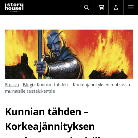
Avaa/sulje
Siirry
Avaa/sulj
Ava
haku
ostoskoriin
käyttäjän
mob
Etusivu
›
Blogi
›
Kunnian tähden – Korkeajännityksen matkassa
muinaisille taistelukentille
Kunnian tähden –
Korkeajännityksen