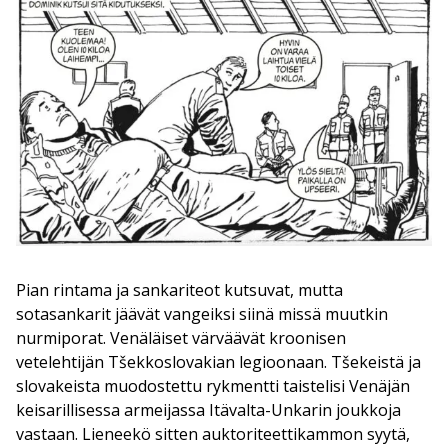
Pian rintama ja sankariteot kutsuvat, mutta
sotasankarit jäävät vangeiksi siinä missä muutkin
nurmiporat. Venäläiset värväävät kroonisen
vetelehtijän Tšekkoslovakian legioonaan. Tšekeistä ja
slovakeista muodostettu rykmentti taistelisi Venäjän
keisarillisessa armeijassa Itävalta-Unkarin joukkoja
vastaan. Lieneekö sitten auktoriteettikammon syytä,