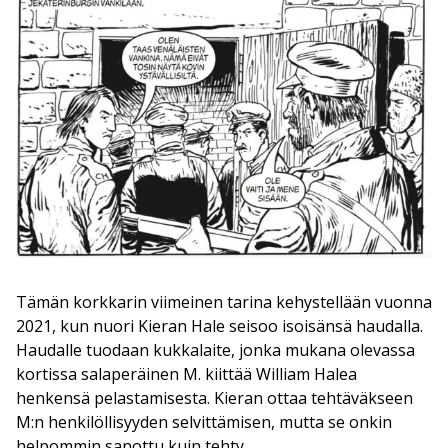
Tämän korkkarin viimeinen tarina kehystellään vuonna
2021, kun nuori Kieran Hale seisoo isoisänsä haudalla.
Haudalle tuodaan kukkalaite, jonka mukana olevassa
kortissa salaperäinen M. kiittää William Halea
henkensä pelastamisesta. Kieran ottaa tehtäväkseen
M:n henkilöllisyyden selvittämisen, mutta se onkin
helpommin sanottu kuin tehty.