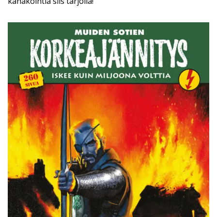
kahakointia siis tarjolla!