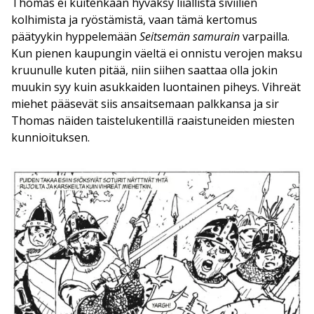
Thomas ei kuitenkaan hyväksy liiallista siviilien
kolhimista ja ryöstämistä, vaan tämä kertomus
päätyykin hyppelemään
Seitsemän samurain
varpailla.
Kun pienen kaupungin väeltä ei onnistu verojen maksu
kruunulle kuten pitää, niin siihen saattaa olla jokin
muukin syy kuin asukkaiden luontainen piheys. Vihreät
miehet pääsevät siis ansaitsemaan palkkansa ja sir
Thomas näiden taistelukentillä raaistuneiden miesten
kunnioituksen.