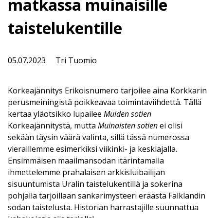
matkassa muinaisille
taistelukentille
05.07.2023
Tri Tuomio
Korkeajännitys Erikoisnumero tarjoilee aina Korkkarin
perusmeiningistä poikkeavaa toimintaviihdettä. Tällä
kertaa yläotsikko lupailee
Muiden sotien
Korkeajännitystä, mutta
Muinaisten sotien
ei olisi
sekään täysin väärä valinta, sillä tässä numerossa
vieraillemme esimerkiksi viikinki- ja keskiajalla.
Ensimmäisen maailmansodan itärintamalla
ihmettelemme prahalaisen arkkisluibailijan
sisuuntumista Uralin taistelukentillä ja sokerina
pohjalla tarjoillaan sankarimysteeri eräästä Falklandin
sodan taistelusta. Historian harrastajille suunnattua