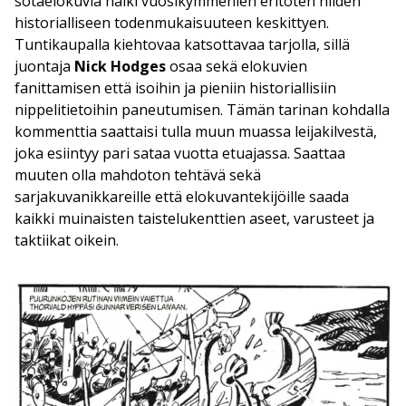
sotaelokuvia halki vuosikymmenien eritoten niiden
historialliseen todenmukaisuuteen keskittyen.
Tuntikaupalla kiehtovaa katsottavaa tarjolla, sillä
juontaja
Nick Hodges
osaa sekä elokuvien
fanittamisen että isoihin ja pieniin historiallisiin
nippelitietoihin paneutumisen. Tämän tarinan kohdalla
kommenttia saattaisi tulla muun muassa leijakilvestä,
joka esiintyy pari sataa vuotta etuajassa. Saattaa
muuten olla mahdoton tehtävä sekä
sarjakuvanikkareille että elokuvantekijöille saada
kaikki muinaisten taistelukenttien aseet, varusteet ja
taktiikat oikein.