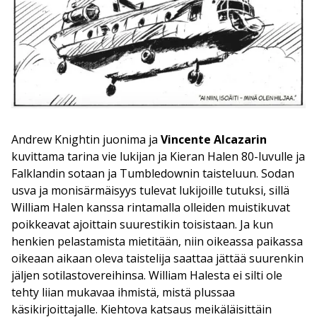
Andrew Knightin juonima ja
Vincente Alcazarin
kuvittama tarina vie lukijan ja Kieran Halen 80-luvulle ja
Falklandin sotaan ja Tumbledownin taisteluun. Sodan
usva ja monisärmäisyys tulevat lukijoille tutuksi, sillä
William Halen kanssa rintamalla olleiden muistikuvat
poikkeavat ajoittain suurestikin toisistaan. Ja kun
henkien pelastamista mietitään, niin oikeassa paikassa
oikeaan aikaan oleva taistelija saattaa jättää suurenkin
jäljen sotilastovereihinsa. William Halesta ei silti ole
tehty liian mukavaa ihmistä, mistä plussaa
käsikirjoittajalle. Kiehtova katsaus meikäläisittäin