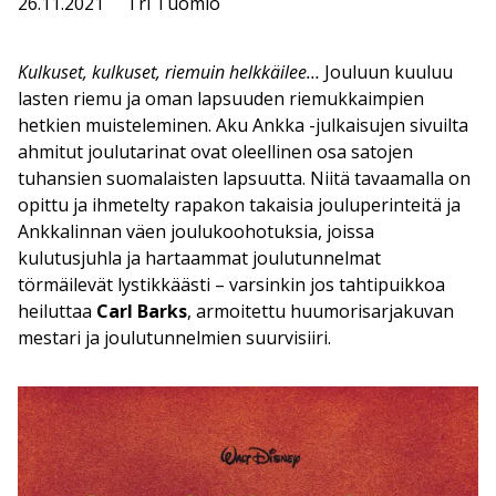
26.11.2021
Tri Tuomio
Kulkuset, kulkuset, riemuin helkkäilee…
Jouluun kuuluu
lasten riemu ja oman lapsuuden riemukkaimpien
hetkien muisteleminen. Aku Ankka -julkaisujen sivuilta
ahmitut joulutarinat ovat oleellinen osa satojen
tuhansien suomalaisten lapsuutta. Niitä tavaamalla on
opittu ja ihmetelty rapakon takaisia jouluperinteitä ja
Ankkalinnan väen joulukoohotuksia, joissa
kulutusjuhla ja hartaammat joulutunnelmat
törmäilevät lystikkäästi – varsinkin jos tahtipuikkoa
heiluttaa
Carl Barks
, armoitettu huumorisarjakuvan
mestari ja joulutunnelmien suurvisiiri.