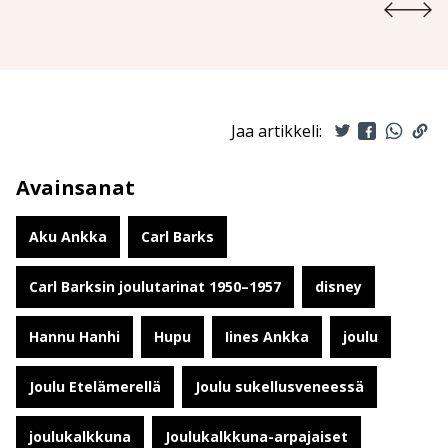
Jaa artikkeli:
Avainsanat
Aku Ankka
Carl Barks
Carl Barksin joulutarinat 1950–1957
disney
Hannu Hanhi
Hupu
Iines Ankka
joulu
Joulu Etelämerellä
Joulu sukellusveneessä
joulukalkkuna
Joulukalkkuna-arpajaiset