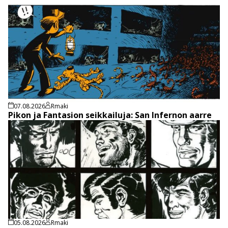
07.08.2026
Rmaki
Pikon ja Fantasion seikkailuja: San Infernon aarre
05.08.2026
Rmaki