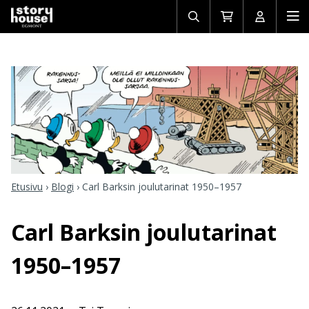
Avaa/sulje
Siirry
Avaa/sulj
Ava
haku
ostoskoriin
käyttäjän
mob
Etusivu
›
Blogi
›
Carl Barksin joulutarinat 1950–1957
Carl Barksin joulutarinat
1950–1957