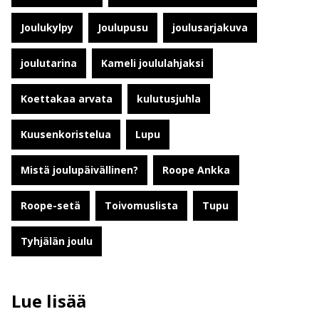
Joulukylpy
Joulupusu
joulusarjakuva
joulutarina
Kameli joululahjaksi
Koettakaa arvata
kulutusjuhla
Kuusenkoristelua
Lupu
Mistä joulupäivällinen?
Roope Ankka
Roope-setä
Toivomuslista
Tupu
Tyhjälän joulu
Lue lisää