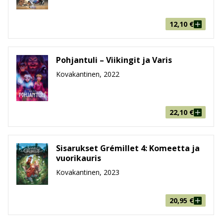
12,10
€
Pohjantuli – Viikingit ja Varis
Kovakantinen, 2022
22,10
€
Sisarukset Grémillet 4: Komeetta ja
vuorikauris
Kovakantinen, 2023
20,95
€