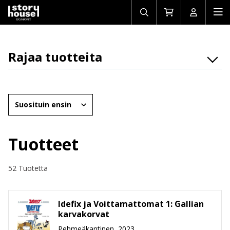
Avaa/sulje
Siirry
Avaa/sulj
Ava
haku
ostoskoriin
käyttäjän
mob
Rajaa tuotteita
Osasto
Brändit
Järjestä
Ikäryhmät
Tuotemuoto
Tuotteet
Hinta
52 Tuotetta
Idefix ja Voittamattomat 1: Gallian
karvakorvat
Pehmeäkantinen, 2023