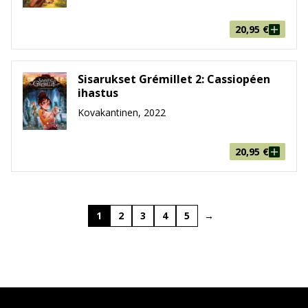
20,95
€
Sisarukset Grémillet 2: Cassiopéen
ihastus
Kovakantinen, 2022
20,95
€
1
2
3
4
5
→