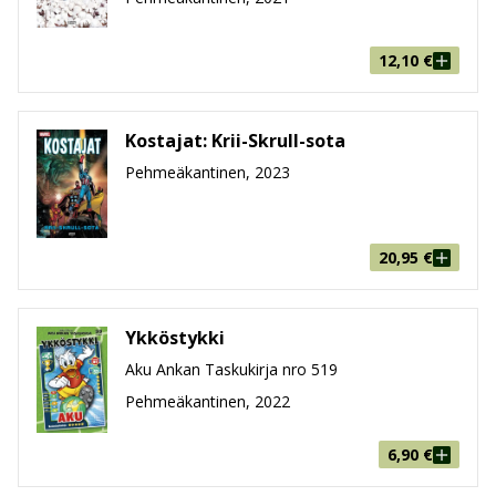
12,10
€
Kostajat: Krii-Skrull-sota
Pehmeäkantinen, 2023
20,95
€
Ykköstykki
Aku Ankan Taskukirja nro 519
Pehmeäkantinen, 2022
6,90
€