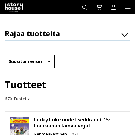
Avaa/sulje
Siirry
Avaa/sulj
Ava
haku
ostoskoriin
käyttäjän
mob
Rajaa tuotteita
Osasto
Brändit
Järjestä
Ikäryhmät
Tuotemuoto
Tuotteet
Hinta
670 Tuotetta
Lucky Luke uudet seikkailut 15:
Louisianan lainvalvojat
Pehmeäkantinen, 2021