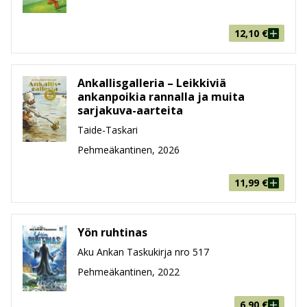
12,10
€
Ankallisgalleria – Leikkiviä
ankanpoikia rannalla ja muita
sarjakuva-aarteita
Taide-Taskari
Pehmeäkantinen, 2026
11,99
€
Yön ruhtinas
Aku Ankan Taskukirja nro 517
Pehmeäkantinen, 2022
6,90
€