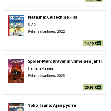
Natasha: Caltechin kriisi
BD 5
Pehmeäkantinen, 2022
14,10
€
Spider-Man: Kravenin viimeinen jahti
Hämähäkkimies
Pehmeäkantinen, 2023
20,95
€
Yoko Tsuno: Ajan pyörre