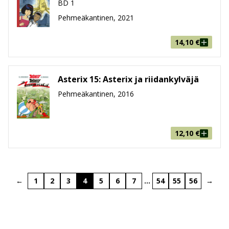
BD 1
Pehmeäkantinen, 2021
14,10
€
Asterix 15: Asterix ja riidankylväjä
Pehmeäkantinen, 2016
12,10
€
←
1
2
3
4
5
6
7
…
54
55
56
→