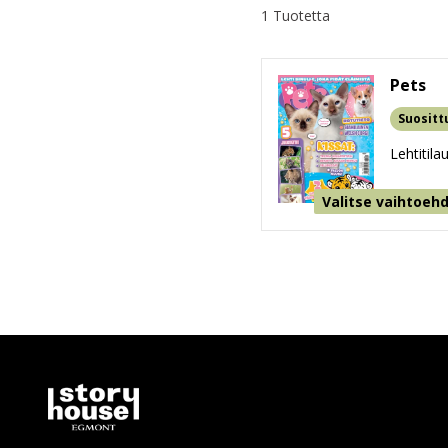
1 Tuotetta
Pets
Suositt
Lehtitila
Valitse vaihtoeh