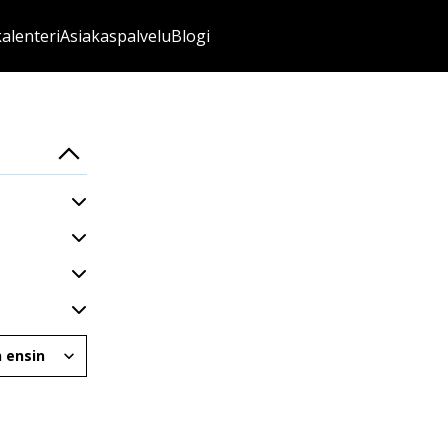
kalenteri
Asiakaspalvelu
Blogi