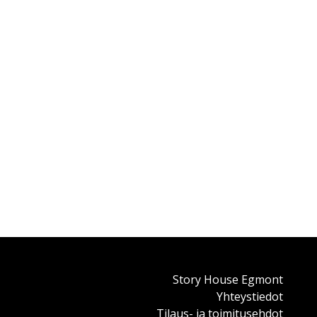
Story House Egmont
Yhteystiedot
Tilaus- ja toimitusehdot