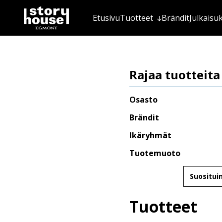
Etusivu
Tuotteet
Brändit
Julkaisu
Rajaa tuotteita
Osasto
Brändit
Ikäryhmät
Tuotemuoto
Järjestä
Tuotteet