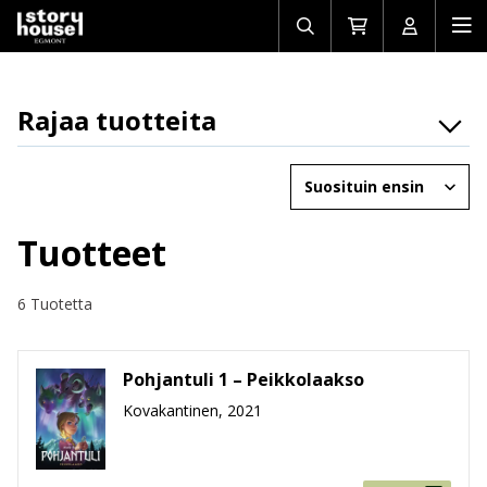
Avaa/sulje
Siirry
Avaa/sulj
Ava
haku
ostoskoriin
käyttäjän
mob
Rajaa tuotteita
Osasto
Järjestä
Brändit
Ikäryhmät
Tuotteet
Tuotemuoto
6 Tuotetta
Hinta
Pohjantuli 1 – Peikkolaakso
Kovakantinen, 2021