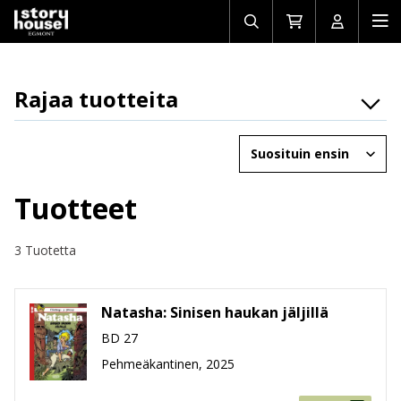
Avaa/sulje
Siirry
Avaa/sulj
Ava
haku
ostoskoriin
käyttäjän
mob
Rajaa tuotteita
Osasto
Järjestä
Brändit
Ikäryhmät
Tuotteet
Tuotemuoto
3 Tuotetta
Hinta
Natasha: Sinisen haukan jäljillä
BD 27
Pehmeäkantinen, 2025