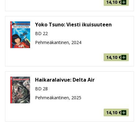
14,10
€
Yoko Tsuno: Viesti ikuisuuteen
BD 22
Pehmeäkantinen, 2024
14,10
€
Haikaralaivue: Delta Air
BD 28
Pehmeäkantinen, 2025
14,10
€