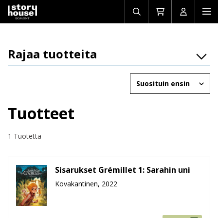
Avaa/sulje
Siirry
Avaa/sulj
Ava
haku
ostoskoriin
käyttäjän
mob
Rajaa tuotteita
Osasto
Järjestä
Brändit
Ikäryhmät
Tuotteet
Tuotemuoto
1 Tuotetta
Hinta
Sisarukset Grémillet 1: Sarahin uni
Kovakantinen, 2022