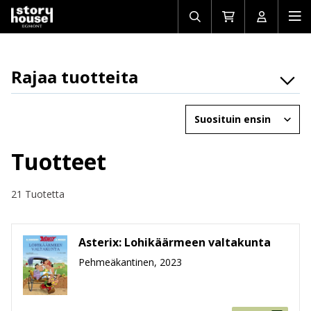
Avaa/sulje
Siirry
Avaa/sulj
Ava
haku
ostoskoriin
käyttäjän
mob
Rajaa tuotteita
Osasto
Järjestä
Brändit
Ikäryhmät
Tuotteet
Tuotemuoto
21 Tuotetta
Hinta
Asterix: Lohikäärmeen valtakunta
Pehmeäkantinen, 2023