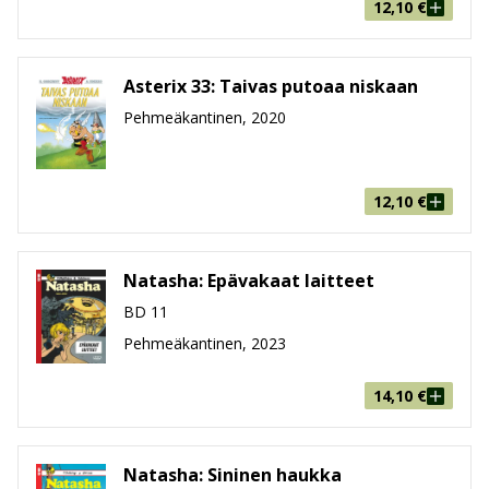
12,10
€
Asterix 33: Taivas putoaa niskaan
Pehmeäkantinen, 2020
12,10
€
Natasha: Epävakaat laitteet
BD 11
Pehmeäkantinen, 2023
14,10
€
Natasha: Sininen haukka