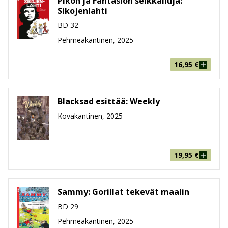
Pikon ja Fantasion seikkailuja:
Sikojenlahti
BD 32
Pehmeäkantinen, 2025
16,95
€
Blacksad esittää: Weekly
Kovakantinen, 2025
19,95
€
Sammy: Gorillat tekevät maalin
BD 29
Pehmeäkantinen, 2025