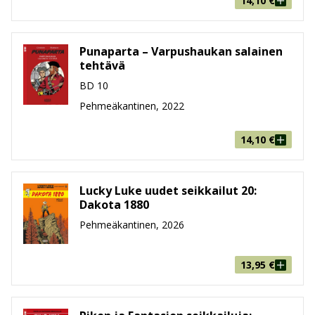
14,10
€
Punaparta – Varpushaukan salainen
tehtävä
BD 10
Pehmeäkantinen, 2022
14,10
€
Lucky Luke uudet seikkailut 20:
Dakota 1880
Pehmeäkantinen, 2026
13,95
€