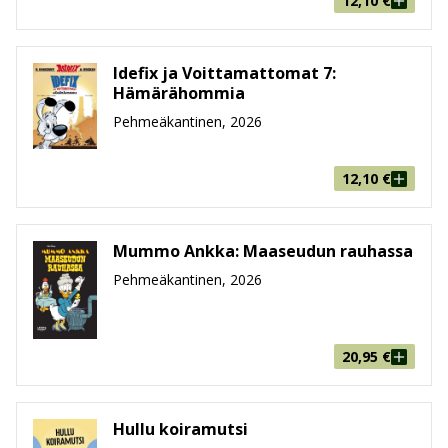
12,10
€
Idefix ja Voittamattomat 7:
Hämärähommia
Pehmeäkantinen, 2026
12,10
€
Mummo Ankka: Maaseudun rauhassa
Pehmeäkantinen, 2026
20,95
€
Hullu koiramutsi