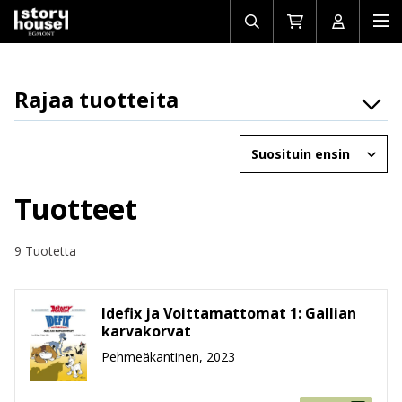
Avaa/sulje
Siirry
Avaa/sulj
Ava
haku
ostoskoriin
käyttäjän
mob
Rajaa tuotteita
Osasto
Järjestä
Brändit
Ikäryhmät
Tuotteet
Tuotemuoto
9 Tuotetta
Hinta
Idefix ja Voittamattomat 1: Gallian
karvakorvat
Pehmeäkantinen, 2023