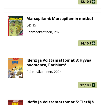
12,10
€
Marsupilami: Marsupilamin metkut
BD 15
Pehmeäkantinen, 2023
14,10
€
Idefix ja Voittamattomat 3: Hyvää
huomenta, Parisium!
Pehmeäkantinen, 2024
12,10
€
Idefix ja Voittamattomat 5: Tietäjä