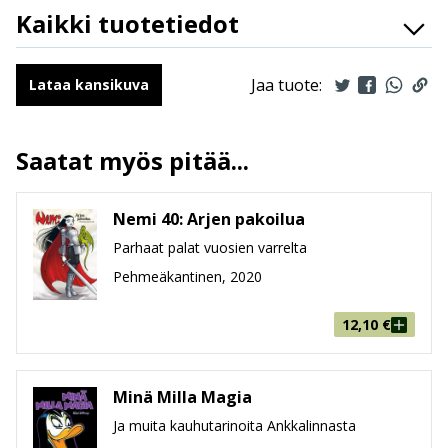
Kaikki tuotetiedot
ISBN
9789523341852
Kirjoittajat
Lise Myhre
Jaa tuote:
Lataa kansikuva
Kääntäjät
Terhi Kemppinen
Ilmestymispäivä
28.8.2019
Saatat myös pitää...
ALV
13.5 %
Sivumäärä
48
Nemi 40: Arjen pakoilua
Koko
210 mm * 296 mm * 3 mm
leveys x korkeus x paksuus
Parhaat palat vuosien varrelta
Paino
186g
Pehmeäkantinen, 2020
Ikäryhmä
9-99
12,10
€
Minä Milla Magia
Ja muita kauhutarinoita Ankkalinnasta