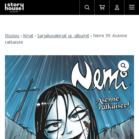
Avaa/sulje
Siirry
Avaa/sulj
Ava
haku
ostoskoriin
käyttäjän
mob
Etusivu
›
Kirjat
›
Sarjakuvakirjat ja -albumit
›
Nemi 39: Asenne
ratkaisee