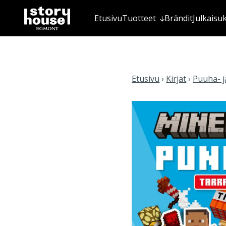
Etusivu
Tuotteet
Brändit
Julkaisu
Etusivu
›
Kirjat
›
Puuha- ja