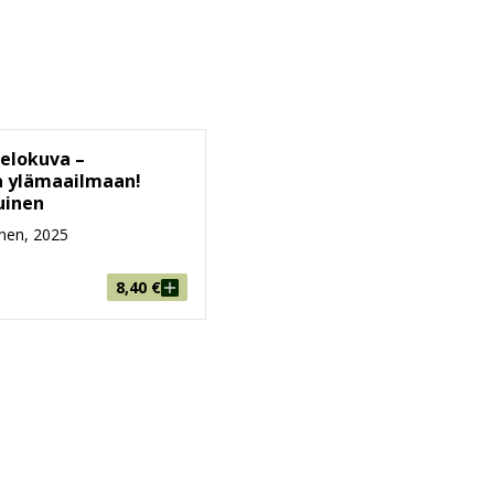
elokuva –
a ylämaailmaan!
uinen
nen, 2025
8,40
€