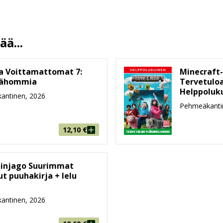
1.4.2026
13.5 %
24
ä...
216 mm * 284 mm * 3 mm
196g
 ja Voittamattomat 7:
Minecraft-
ähommia
Tervetulo
6-8, 9-99
Helppoluk
antinen, 2026
Pehmeäkanti
12,10
€
injago Suurimmat
ut puuhakirja + lelu
antinen, 2026