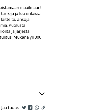
köistämään maailmaan!
arroja ja luo erilaisia
laitteita, ansoja,
lmia. Puolusta
ioilta ja järjestä
tulitus! Mukana yli 300
Jaa tuote: