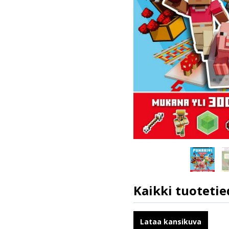
Kaikki tuotetie
ISBN
Kääntäjät
Lataa kansikuva