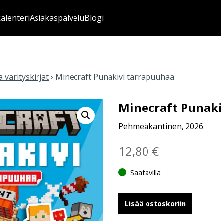
kalenteri
Asiakaspalvelu
Blogi
 värityskirjat
›
Minecraft Punakivi tarrapuuhaa
Minecraft Punak
Pehmeäkantinen, 2026
12,80
€
Saatavilla
Lisää ostoskoriin