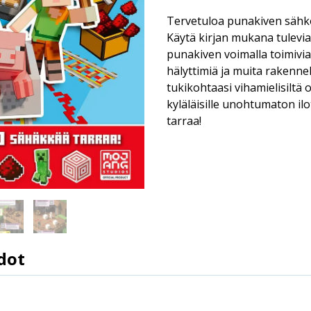
Tervetuloa punakiven säh
Käytä kirjan mukana tulevia t
punakiven voimalla toimivia 
hälyttimiä ja muita rakenne
tukikohtaasi vihamielisiltä ol
kyläläisille unohtumaton ilo
tarraa!
dot
9789523349353
Vesa Korpela