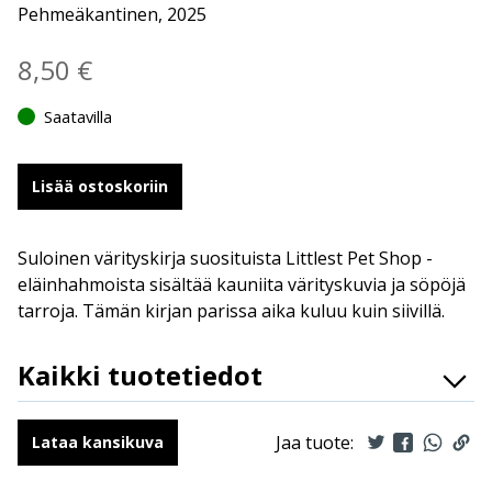
Pehmeäkantinen, 2025
8,50
€
Saatavilla
Lisää ostoskoriin
Suloinen värityskirja suosituista Littlest Pet Shop -
eläinhahmoista sisältää kauniita värityskuvia ja söpöjä
tarroja. Tämän kirjan parissa aika kuluu kuin siivillä.
Kaikki tuotetiedot
ISBN
9789523348332
Kääntäjät
Alma Jylhä
Jaa tuote:
Lataa kansikuva
Ilmestymispäivä
6.8.2025