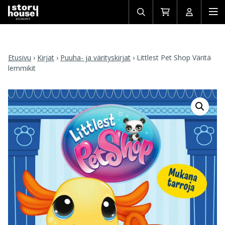
Avaa/sulje
Siirry
Avaa/sulj
Ava
haku
ostoskoriin
käyttäjän
mob
Etusivu
›
Kirjat
›
Puuha- ja värityskirjat
›
Littlest Pet Shop Väritä
lemmikit