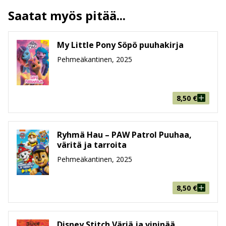
ALV
13.5 %
Saatat myös pitää...
Sivumäärä
24
Koko
210 mm * 296 mm * 3 mm
leveys x korkeus x paksuus
My Little Pony Söpö puuhakirja
Paino
118g
Pehmeäkantinen, 2025
Ikäryhmä
3-5, 6-8
8,50
€
Ryhmä Hau – PAW Patrol Puuhaa,
väritä ja tarroita
Pehmeäkantinen, 2025
8,50
€
Disney Stitch Väriä ja vipinää