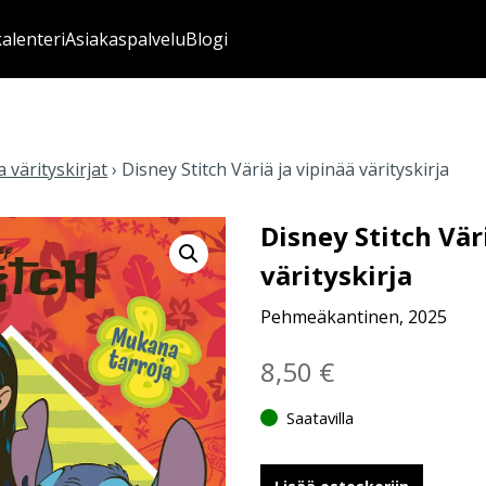
kalenteri
Asiakaspalvelu
Blogi
 värityskirjat
›
Disney Stitch Väriä ja vipinää värityskirja
Disney Stitch Vär
värityskirja
Pehmeäkantinen, 2025
8,50
€
Saatavilla