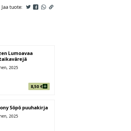
Jaa tuote:
ozen Lumoavaa
taikavärejä
nen, 2025
8,50
€
Pony Söpö puuhakirja
nen, 2025