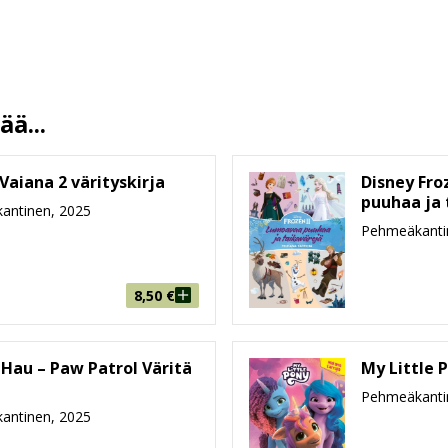
Vesa Korpela
6.8.2025
13.5 %
24
ä...
208 mm * 295 mm * 3 mm
118g
Vaiana 2 värityskirja
Disney Fr
puuhaa ja 
3-5, 6-8
antinen, 2025
Pehmeäkanti
8,50
€
Hau – Paw Patrol Väritä
My Little 
ä
Pehmeäkanti
antinen, 2025