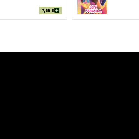
7,65
€