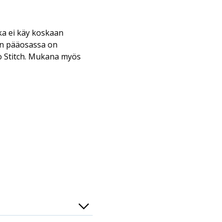
ika ei käy koskaan
jan pääosassa on
o Stitch. Mukana myös