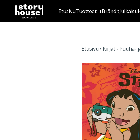
Etusivu
Tuotteet
Brändit
Julkaisu
Etusivu
›
Kirjat
›
Puuha- ja