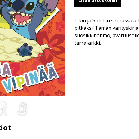
Lisää ostoskoriin
Lilon ja Stitchin seurassa a
pitkäksi! Tämän värityskir
suosikkihahmo, avaruusoli
tarra-arkki.
dot
9789523348424