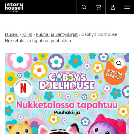
Avaa/sulje
Siirry
Avaa/sulj
Ava
haku
ostoskoriin
käyttäjän
mob
Etusivu
›
Kirjat
›
Puuha- ja värityskirjat
›
Gabby’s Dollhouse
Nukketalossa tapahtuu puuhakirja