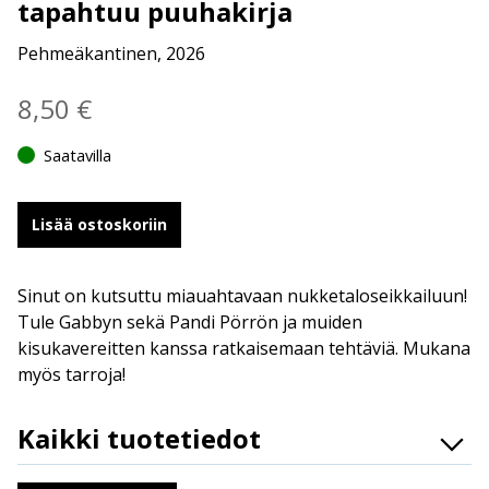
tapahtuu puuhakirja
Pehmeäkantinen, 2026
8,50
€
Saatavilla
Lisää ostoskoriin
Sinut on kutsuttu miauahtavaan nukketaloseikkailuun!
Tule Gabbyn sekä Pandi Pörrön ja muiden
kisukavereitten kanssa ratkaisemaan tehtäviä. Mukana
myös tarroja!
Kaikki tuotetiedot
ISBN
9789523349261