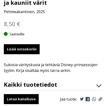
ja kauniit värit
Pehmeäkantinen, 2025
8,50
€
Saatavilla
Lisää ostoskoriin
Suloisia värityskuvia ja tehtäviä Disney-prinsessojen
tyyliin. Kirja sisältää myös tarra-arkin.
Kaikki tuotetiedot
ISBN
9789523348295
Kääntäjät
Vesa Korpela
Jaa tuote:
Lataa kansikuva
Ilmestymispäivä
6.8.2025