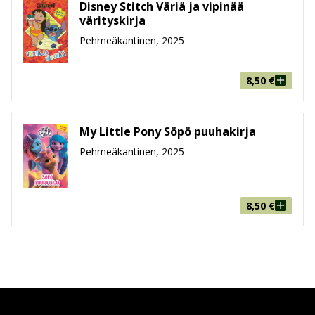
Disney Stitch Väriä ja vipinää
värityskirja
Pehmeäkantinen, 2025
8,50
€
My Little Pony Söpö puuhakirja
Pehmeäkantinen, 2025
8,50
€