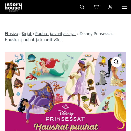
Avaa/sulje
Siirry
Avaa/sulj
Ava
haku
ostoskoriin
käyttäjän
mob
Etusivu
›
Kirjat
›
Puuha- ja värityskirjat
›
Disney Prinsessat
Hauskat puuhat ja kauniit värit