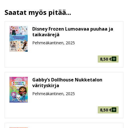
ALV
13.5 %
Saatat myös pitää...
Sivumäärä
24
Koko
210 mm * 297 mm * 2 mm
leveys x korkeus x paksuus
Disney Frozen Lumoavaa puuhaa ja
taikavärejä
Paino
118g
Pehmeäkantinen, 2025
Ikäryhmä
3-5, 6-8
8,50
€
Gabby’s Dollhouse Nukketalon
värityskirja
Pehmeäkantinen, 2025
8,50
€