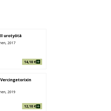
II urotyötä
nen, 2017
14,10
€
 Vercingetorixin
nen, 2019
12,10
€