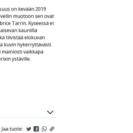
aisuus on kevään 2019
ovellin muotoon sen ovat
abrice Tarrin. Kyseessä ei
kaisevan kauniilla
oka tiivistää elokuvan
ä kuvin hykerryttävästi
i mainiosti vaikkapa
ixin ystäville.
Jaa tuote: