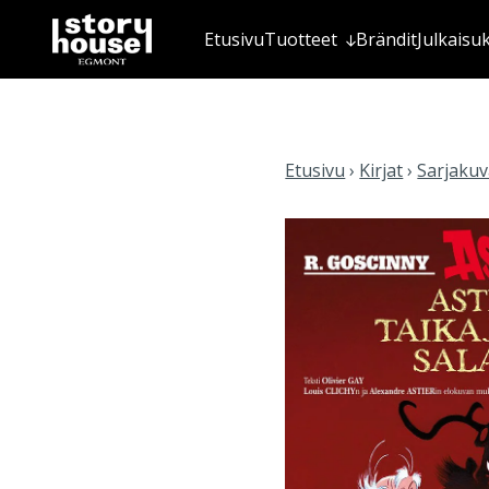
Etusivu
Tuotteet
Brändit
Julkaisu
Etusivu
›
Kirjat
›
Sarjakuva