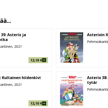
Fabrice Tarrin
Mirka Ulanto
17.4.2019
ä...
13.5 %
48
 39: Asterix ja
Asterixin X
215 mm * 283 mm * 8 mm
otka
Pehmeäkanti
antinen, 2021
164g
9-99
12,10
€
: Kultainen hiidenkivi
Asterix 38:
tytär
antinen, 2021
Pehmeäkanti
12,10
€