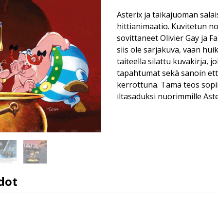
Asterix ja taikajuoman sal
hittianimaatio. Kuvitetun n
sovittaneet Olivier Gay ja F
siis ole sarjakuva, vaan hui
taiteella silattu kuvakirja, j
tapahtumat sekä sanoin ett
kerrottuna. Tämä teos sopi
iltasaduksi nuorimmille Aster
dot
9789523341661
René Goscinny, Albert Uderzo