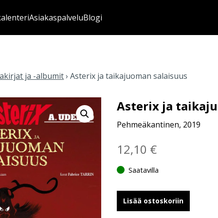
kalenteri
Asiakaspalvelu
Blogi
kirjat ja -albumit
›
Asterix ja taikajuoman salaisuus
Asterix ja taika
Pehmeäkantinen, 2019
12,10
€
Saatavilla
Lisää ostoskoriin