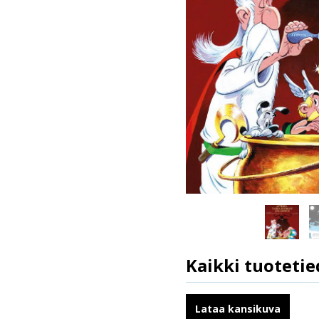
Kaikki tuotetie
ISBN
Kirjoittajat
Lataa kansikuva