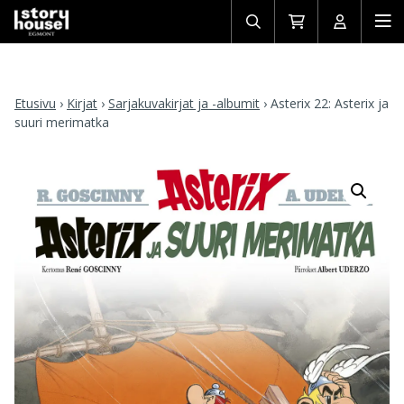
Avaa/sulje
Siirry
Avaa/sulj
Ava
haku
ostoskoriin
käyttäjän
mob
Etusivu
›
Kirjat
›
Sarjakuvakirjat ja -albumit
›
Asterix 22: Asterix ja
suuri merimatka