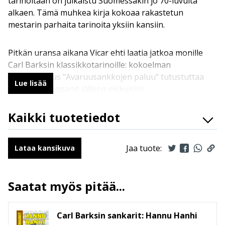
tarinoitaan on julkaistu Suomessakin jo 70-luvulta
alkaen. Tämä muhkea kirja kokoaa rakastetun
mestarin parhaita tarinoita yksiin kansiin.
Pitkän uransa aikana Vicar ehti laatia jatkoa monille
Carl Barksin klassikkotarinoille: kokoelman
nimikertomus "Avaruusankkojen paluu" tutustuttaa
Lue lisää
Akun ja kumppanit jälleen piskuisiin
avaruusmuukalaisiin. Kultu Kimallus puolestaan palaa
kuvioihin kertomuksessa "Alaskan öljylöytö", ja
Kaikki tuotetiedot
"MacAaveen linna" vie Roopen takaisin Skotlannin
ISBN
9789523345966
maisemiin.
Kuvittajat
Vicar
Jaa tuote:
Lataa kansikuva
Ilmestymispäivä
17.5.2023
ALV
13.5 %
Saatat myös pitää...
Sivumäärä
109
Koko
170 mm * 260 mm * 13 mm
leveys x korkeus x paksuus
Carl Barksin sankarit: Hannu Hanhi