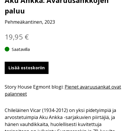
Aku Ankka: Avaruusankkojen
paluu
Pehmeäkantinen, 2023
19,95
€
Saatavilla
Lisää ostoskoriin
Story House Egmont blogi:
Pienet avaruusankat ovat
palanneet
Chileläinen Vicar (1934-2012) on yksi pidetyimpiä ja
arvostetuimpia Aku Ankka -sarjakuvien piirtäjiä, ja
hänen vauhdikkaita, huolellisesti kuvitettuja