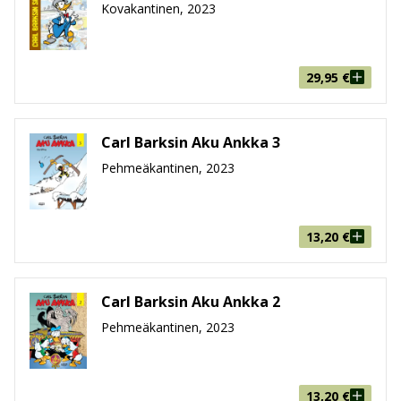
Paino
322g
Kovakantinen, 2023
Ikäryhmä
9-99
29,95
€
Carl Barksin Aku Ankka 3
Pehmeäkantinen, 2023
13,20
€
Carl Barksin Aku Ankka 2
Pehmeäkantinen, 2023
13,20
€