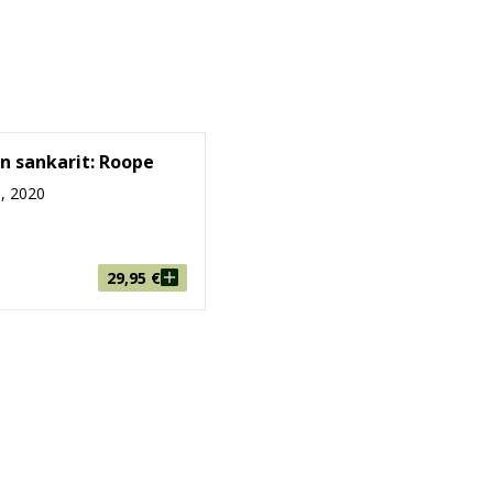
in sankarit: Roope
, 2020
29,95
€