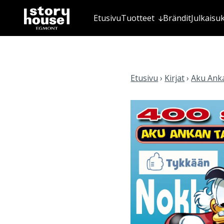
Etusivu
Tuotteet
Brändit
Julkaisu
Etusivu
›
Kirjat
›
Aku Anka