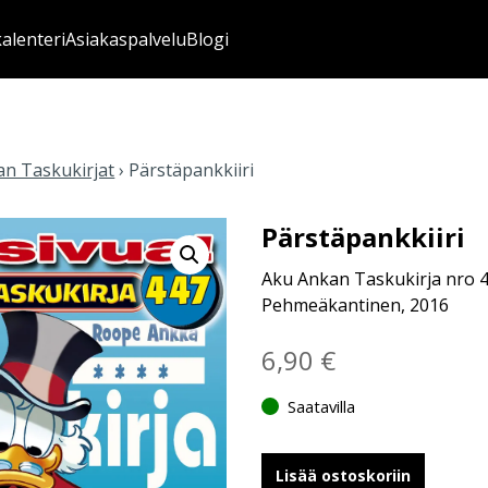
kalenteri
Asiakaspalvelu
Blogi
n Taskukirjat
›
Pärstäpankkiiri
Pärstäpankkiiri
Aku Ankan Taskukirja nro 
Pehmeäkantinen, 2016
6,90
€
Saatavilla
Lisää ostoskoriin