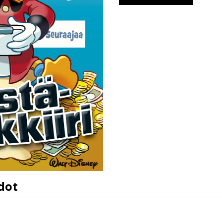
dot
9789513242183
Walt Disney