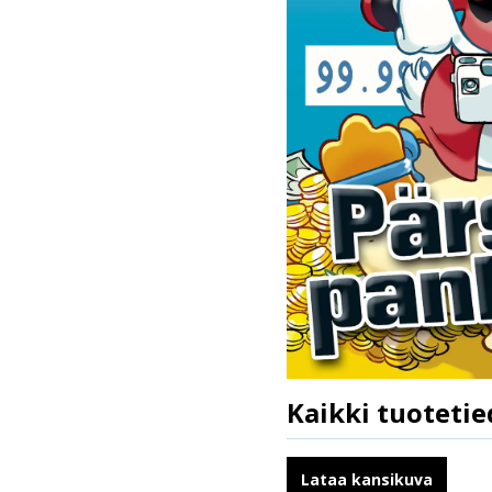
Kaikki tuotetie
ISBN
Kirjoittajat
Lataa kansikuva