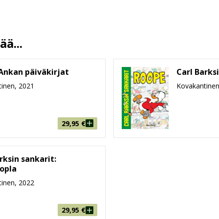
Walt Disney
8.12.2016
10 %
ä...
400
125 mm * 188 mm * 30 mm
Ankan päiväkirjat
Carl Barks
262g
inen, 2021
Kovakantinen
6-8, 9-99
Sanoma Media Finland
29,95
€
rksin sankarit:
opla
inen, 2022
29,95
€