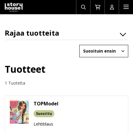
Avaa/sulje
Siirry
Avaa/sulj
Ava
haku
ostoskoriin
käyttäjän
mob
Rajaa tuotteita
Osasto
Järjestä
Brändit
Ikäryhmät
Tuotteet
Tuotemuoto
1 Tuotetta
TOPModel
Suosittu
Lehtitilaus