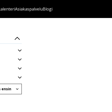
kalenteri
Asiakaspalvelu
Blogi