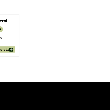
trol
u
us
doista