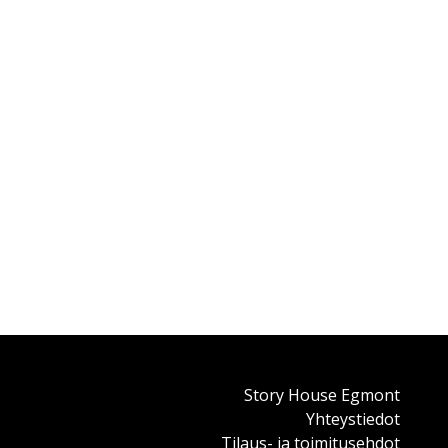
Story House Egmont
Yhteystiedot
Tilaus- ja toimitusehdot