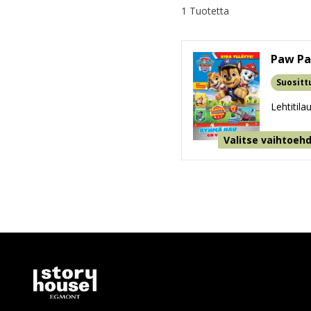
1 Tuotetta
Paw Pa
Suositt
Lehtitila
Valitse vaihtoeh