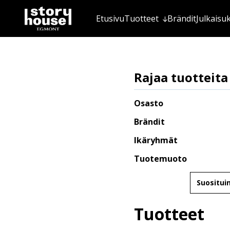
Etusivu
Tuotteet
Brändit
Julkaisu
Rajaa tuotteita
Osasto
Brändit
Ikäryhmät
Tuotemuoto
Järjestä
Tuotteet