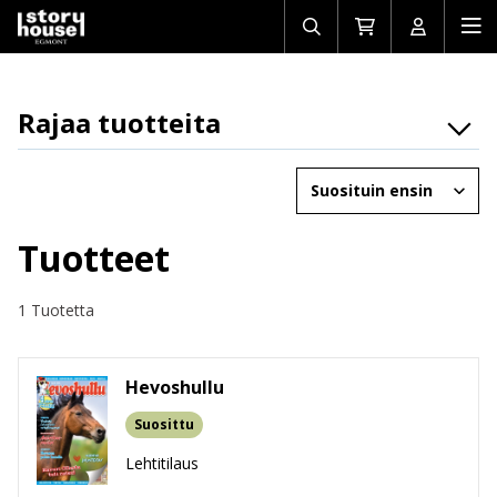
Avaa/sulje
Siirry
Avaa/sulj
Ava
haku
ostoskoriin
käyttäjän
mob
Rajaa tuotteita
Osasto
Järjestä
Brändit
Ikäryhmät
Tuotteet
Tuotemuoto
1 Tuotetta
Hevoshullu
Suosittu
Lehtitilaus