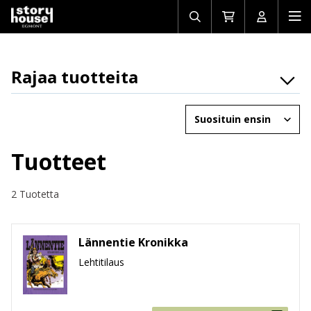
Avaa/sulje
Siirry
Avaa/sulj
Ava
haku
ostoskoriin
käyttäjän
mob
Rajaa tuotteita
Osasto
Järjestä
Brändit
Ikäryhmät
Tuotteet
Tuotemuoto
2 Tuotetta
Lännentie Kronikka
Lehtitilaus