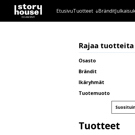
Etusivu
Tuotteet
Brändit
Julkaisu
Rajaa tuotteita
Osasto
Brändit
Ikäryhmät
Tuotemuoto
Järjestä
Tuotteet