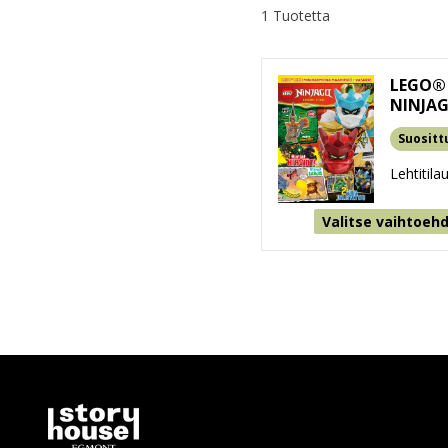
1 Tuotetta
LEGO®
NINJA
Suositt
Lehtitila
Valitse vaihtoeh