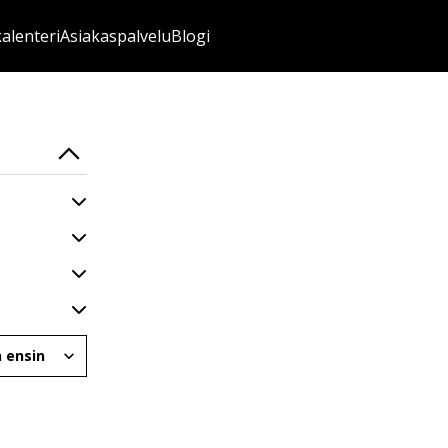
kalenteri
Asiakaspalvelu
Blogi